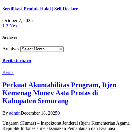
Sertifikasi Produk Halal | Self Declare
October 7, 2025
1
2
Next
Archives
Archives
Berita terbaru
Berita
Perkuat Akuntabilitas Program, Itjen
Kemenag Monev Asta Protas di
Kabupaten Semarang
By
admin
December 18, 2025
0
Ungaran (Humas) – Inspektorat Jenderal (Itjen) Kementerian Agama
Republik Indonesia melaksanakan Pemantauan dan Evaluasi