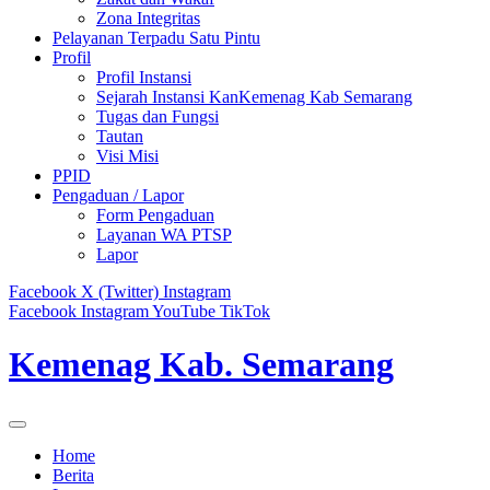
Zona Integritas
Pelayanan Terpadu Satu Pintu
Profil
Profil Instansi
Sejarah Instansi KanKemenag Kab Semarang
Tugas dan Fungsi
Tautan
Visi Misi
PPID
Pengaduan / Lapor
Form Pengaduan
Layanan WA PTSP
Lapor
Facebook
X (Twitter)
Instagram
Facebook
Instagram
YouTube
TikTok
Kemenag Kab. Semarang
Home
Berita