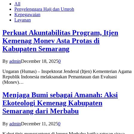
All
Penyelenggara Haji dan Umroh
Kepegawaian
Layanan
Perkuat Akuntabilitas Program, Itjen
Kemenag Monev Asta Protas di
Kabupaten Semarang
By
admin
December 18, 2025
0
Ungaran (Humas) – Inspektorat Jenderal (Itjen) Kementerian Agama
Republik Indonesia melaksanakan Pemantauan dan Evaluasi
(Monev)…
Menjaga Bumi sebagai Amanah: Aksi
Ekoteologi Kemenag Kabupaten
Semarang dari Merbabu
By
admin
December 11, 2025
0
Kabut tipis menggantung di lereng Merbabu ketika ratusan siswa-