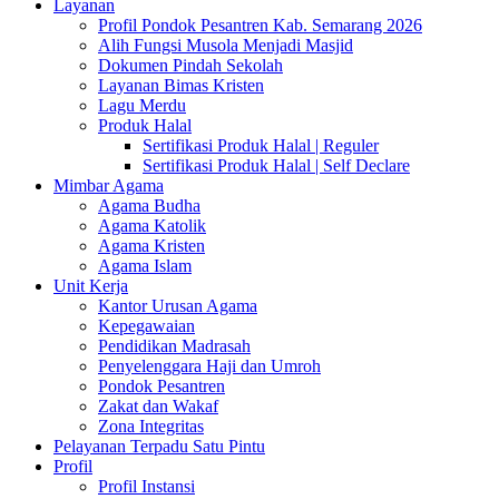
Layanan
Profil Pondok Pesantren Kab. Semarang 2026
Alih Fungsi Musola Menjadi Masjid
Dokumen Pindah Sekolah
Layanan Bimas Kristen
Lagu Merdu
Produk Halal
Sertifikasi Produk Halal | Reguler
Sertifikasi Produk Halal | Self Declare
Mimbar Agama
Agama Budha
Agama Katolik
Agama Kristen
Agama Islam
Unit Kerja
Kantor Urusan Agama
Kepegawaian
Pendidikan Madrasah
Penyelenggara Haji dan Umroh
Pondok Pesantren
Zakat dan Wakaf
Zona Integritas
Pelayanan Terpadu Satu Pintu
Profil
Profil Instansi