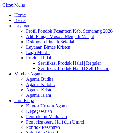
Close Menu
Home
Berita
Layanan
Profil Pondok Pesantren Kab. Semarang 2026
Alih Fungsi Musola Menjadi Masjid
Dokumen Pindah Sekolah
Layanan Bimas Kristen
Lagu Merdu
Produk Halal
Sertifikasi Produk Halal | Reguler
Sertifikasi Produk Halal | Self Declare
Mimbar Agama
Agama Budha
Agama Katolik
Agama Kristen
Agama Islam
Unit Kerja
Kantor Urusan Agama
Kepegawaian
Pendidikan Madrasah
Penyelenggara Haji dan Umroh
Pondok Pesantren
Zakat dan Wakaf