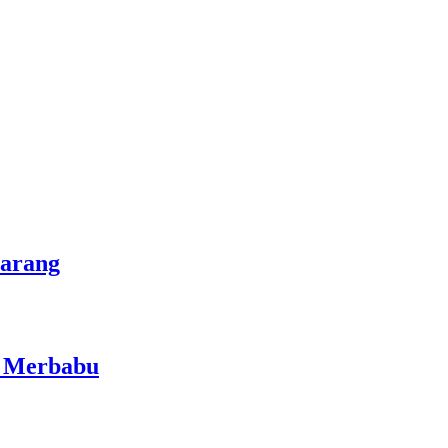
marang
i Merbabu