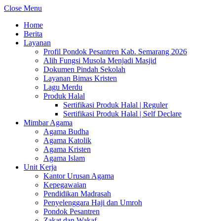
Close Menu
Home
Berita
Layanan
Profil Pondok Pesantren Kab. Semarang 2026
Alih Fungsi Musola Menjadi Masjid
Dokumen Pindah Sekolah
Layanan Bimas Kristen
Lagu Merdu
Produk Halal
Sertifikasi Produk Halal | Reguler
Sertifikasi Produk Halal | Self Declare
Mimbar Agama
Agama Budha
Agama Katolik
Agama Kristen
Agama Islam
Unit Kerja
Kantor Urusan Agama
Kepegawaian
Pendidikan Madrasah
Penyelenggara Haji dan Umroh
Pondok Pesantren
Zakat dan Wakaf