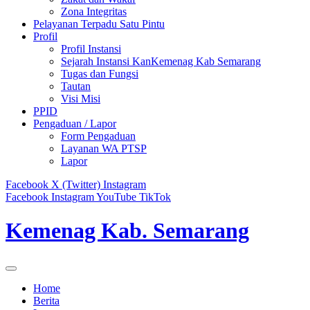
Zona Integritas
Pelayanan Terpadu Satu Pintu
Profil
Profil Instansi
Sejarah Instansi KanKemenag Kab Semarang
Tugas dan Fungsi
Tautan
Visi Misi
PPID
Pengaduan / Lapor
Form Pengaduan
Layanan WA PTSP
Lapor
Facebook
X (Twitter)
Instagram
Facebook
Instagram
YouTube
TikTok
Kemenag Kab. Semarang
Home
Berita