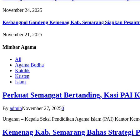
November 24, 2025
Kesbangpol Gandeng Kemenag Kab. Semarang Siapkan Pesantr
November 21, 2025
Mimbar
Agama
All
Agama Budha
Katolik
Kristen
Islam
Perkuat Semangat Bertanding, Kasi PAI 
By
admin
November 27, 2025
0
Ungaran – Kepala Seksi Pendidikan Agama Islam (PAI) Kantor K
Kemenag Kab. Semarang Bahas Strategi P