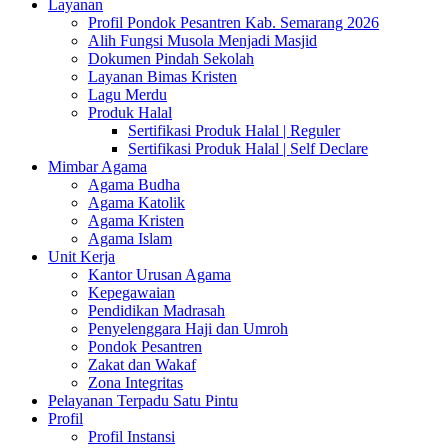
Layanan
Profil Pondok Pesantren Kab. Semarang 2026
Alih Fungsi Musola Menjadi Masjid
Dokumen Pindah Sekolah
Layanan Bimas Kristen
Lagu Merdu
Produk Halal
Sertifikasi Produk Halal | Reguler
Sertifikasi Produk Halal | Self Declare
Mimbar Agama
Agama Budha
Agama Katolik
Agama Kristen
Agama Islam
Unit Kerja
Kantor Urusan Agama
Kepegawaian
Pendidikan Madrasah
Penyelenggara Haji dan Umroh
Pondok Pesantren
Zakat dan Wakaf
Zona Integritas
Pelayanan Terpadu Satu Pintu
Profil
Profil Instansi