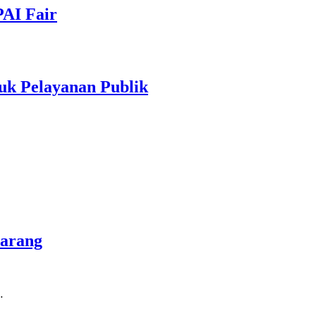
PAI Fair
uk Pelayanan Publik
marang
…