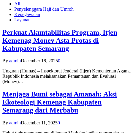
All
Penyelenggara Haji dan Umroh
Kepegawaian
Layanan
Perkuat Akuntabilitas Program, Itjen
Kemenag Monev Asta Protas di
Kabupaten Semarang
By
admin
December 18, 2025
0
Ungaran (Humas) – Inspektorat Jenderal (Itjen) Kementerian Agama
Republik Indonesia melaksanakan Pemantauan dan Evaluasi
(Monev)…
Menjaga Bumi sebagai Amanah: Aksi
Ekoteologi Kemenag Kabupaten
Semarang dari Merbabu
By
admin
December 11, 2025
0
Kabut tipis menggantung di lereng Merbabu ketika ratusan siswa-