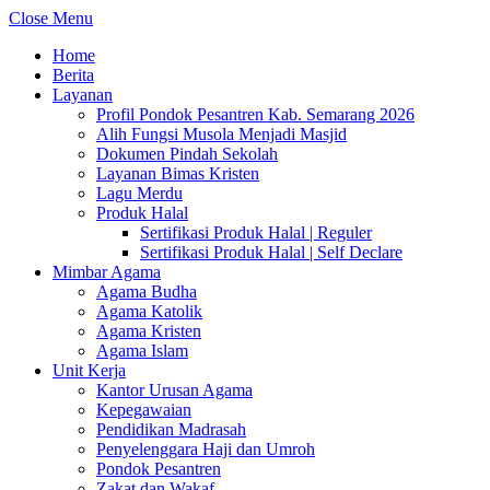
Close Menu
Home
Berita
Layanan
Profil Pondok Pesantren Kab. Semarang 2026
Alih Fungsi Musola Menjadi Masjid
Dokumen Pindah Sekolah
Layanan Bimas Kristen
Lagu Merdu
Produk Halal
Sertifikasi Produk Halal | Reguler
Sertifikasi Produk Halal | Self Declare
Mimbar Agama
Agama Budha
Agama Katolik
Agama Kristen
Agama Islam
Unit Kerja
Kantor Urusan Agama
Kepegawaian
Pendidikan Madrasah
Penyelenggara Haji dan Umroh
Pondok Pesantren
Zakat dan Wakaf