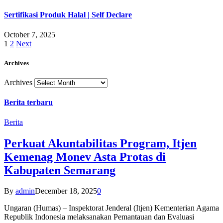
Sertifikasi Produk Halal | Self Declare
October 7, 2025
1
2
Next
Archives
Archives
Berita terbaru
Berita
Perkuat Akuntabilitas Program, Itjen
Kemenag Monev Asta Protas di
Kabupaten Semarang
By
admin
December 18, 2025
0
Ungaran (Humas) – Inspektorat Jenderal (Itjen) Kementerian Agama
Republik Indonesia melaksanakan Pemantauan dan Evaluasi