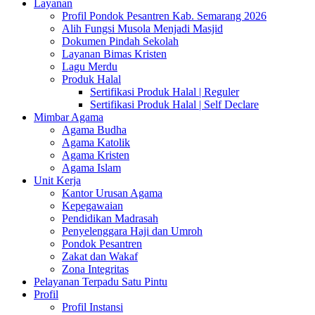
Layanan
Profil Pondok Pesantren Kab. Semarang 2026
Alih Fungsi Musola Menjadi Masjid
Dokumen Pindah Sekolah
Layanan Bimas Kristen
Lagu Merdu
Produk Halal
Sertifikasi Produk Halal | Reguler
Sertifikasi Produk Halal | Self Declare
Mimbar Agama
Agama Budha
Agama Katolik
Agama Kristen
Agama Islam
Unit Kerja
Kantor Urusan Agama
Kepegawaian
Pendidikan Madrasah
Penyelenggara Haji dan Umroh
Pondok Pesantren
Zakat dan Wakaf
Zona Integritas
Pelayanan Terpadu Satu Pintu
Profil
Profil Instansi