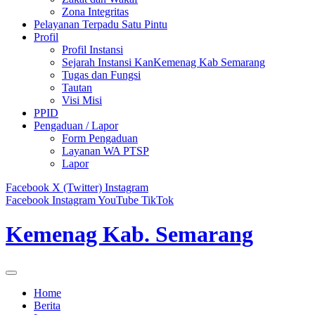
Zona Integritas
Pelayanan Terpadu Satu Pintu
Profil
Profil Instansi
Sejarah Instansi KanKemenag Kab Semarang
Tugas dan Fungsi
Tautan
Visi Misi
PPID
Pengaduan / Lapor
Form Pengaduan
Layanan WA PTSP
Lapor
Facebook
X (Twitter)
Instagram
Facebook
Instagram
YouTube
TikTok
Kemenag Kab. Semarang
Home
Berita