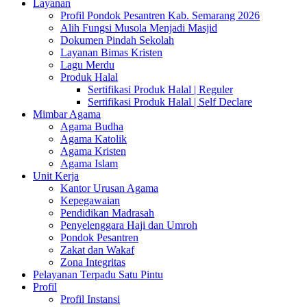
Layanan
Profil Pondok Pesantren Kab. Semarang 2026
Alih Fungsi Musola Menjadi Masjid
Dokumen Pindah Sekolah
Layanan Bimas Kristen
Lagu Merdu
Produk Halal
Sertifikasi Produk Halal | Reguler
Sertifikasi Produk Halal | Self Declare
Mimbar Agama
Agama Budha
Agama Katolik
Agama Kristen
Agama Islam
Unit Kerja
Kantor Urusan Agama
Kepegawaian
Pendidikan Madrasah
Penyelenggara Haji dan Umroh
Pondok Pesantren
Zakat dan Wakaf
Zona Integritas
Pelayanan Terpadu Satu Pintu
Profil
Profil Instansi