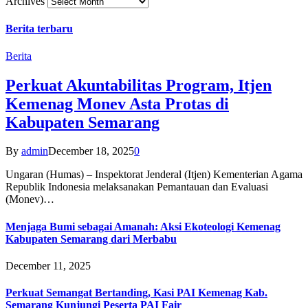
Archives
Berita terbaru
Berita
Perkuat Akuntabilitas Program, Itjen
Kemenag Monev Asta Protas di
Kabupaten Semarang
By
admin
December 18, 2025
0
Ungaran (Humas) – Inspektorat Jenderal (Itjen) Kementerian Agama
Republik Indonesia melaksanakan Pemantauan dan Evaluasi
(Monev)…
Menjaga Bumi sebagai Amanah: Aksi Ekoteologi Kemenag
Kabupaten Semarang dari Merbabu
December 11, 2025
Perkuat Semangat Bertanding, Kasi PAI Kemenag Kab.
Semarang Kunjungi Peserta PAI Fair