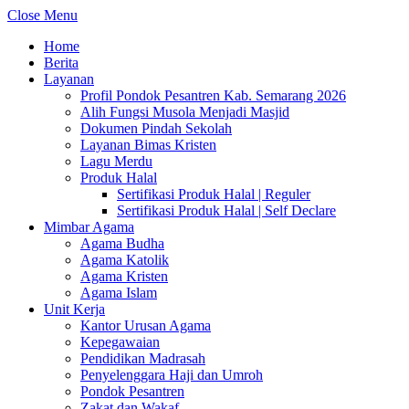
Close Menu
Home
Berita
Layanan
Profil Pondok Pesantren Kab. Semarang 2026
Alih Fungsi Musola Menjadi Masjid
Dokumen Pindah Sekolah
Layanan Bimas Kristen
Lagu Merdu
Produk Halal
Sertifikasi Produk Halal | Reguler
Sertifikasi Produk Halal | Self Declare
Mimbar Agama
Agama Budha
Agama Katolik
Agama Kristen
Agama Islam
Unit Kerja
Kantor Urusan Agama
Kepegawaian
Pendidikan Madrasah
Penyelenggara Haji dan Umroh
Pondok Pesantren
Zakat dan Wakaf