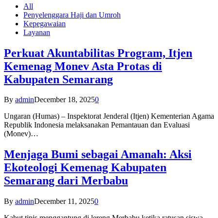
All
Penyelenggara Haji dan Umroh
Kepegawaian
Layanan
Perkuat Akuntabilitas Program, Itjen
Kemenag Monev Asta Protas di
Kabupaten Semarang
By
admin
December 18, 2025
0
Ungaran (Humas) – Inspektorat Jenderal (Itjen) Kementerian Agama
Republik Indonesia melaksanakan Pemantauan dan Evaluasi
(Monev)…
Menjaga Bumi sebagai Amanah: Aksi
Ekoteologi Kemenag Kabupaten
Semarang dari Merbabu
By
admin
December 11, 2025
0
Kabut tipis menggantung di lereng Merbabu ketika ratusan siswa-