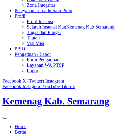
Zona Integritas
Pelayanan Terpadu Satu Pintu
Profil
Profil Instansi
Sejarah Instansi KanKemenag Kab Semarang
Tugas dan Fungsi
Tautan
Visi Misi
PPID
Pengaduan / Lapor
Form Pengaduan
Layanan WA PTSP
Lapor
Facebook
X (Twitter)
Instagram
Facebook
Instagram
YouTube
TikTok
Kemenag Kab. Semarang
Home
Berita