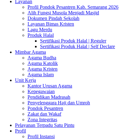
Layanan
Profil Pondok Pesantren Kab. Semarang 2026
Alih Fungsi Musola Menjadi Masjid
Dokumen Pindah Sekolah
Layanan Bimas Kristen
Lagu Merdu
Produk Halal
Sertifikasi Produk Halal | Reguler
Sertifikasi Produk Halal | Self Declare
Mimbar Agama
Agama Budha
Agama Katolik
Agama Kristen
Agama Islam
Unit Kerja
Kantor Urusan Agama
Kepegawaian
Pendidikan Madrasah
Penyelenggara Haji dan Umroh
Pondok Pesantren
Zakat dan Wakaf
Zona Integritas
Pelayanan Terpadu Satu Pintu
Profil
Profil Instansi