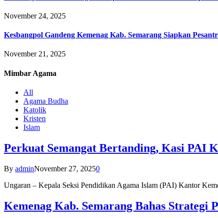
November 24, 2025
Kesbangpol Gandeng Kemenag Kab. Semarang Siapkan Pesantr
November 21, 2025
Mimbar
Agama
All
Agama Budha
Katolik
Kristen
Islam
Perkuat Semangat Bertanding, Kasi PAI 
By
admin
November 27, 2025
0
Ungaran – Kepala Seksi Pendidikan Agama Islam (PAI) Kantor K
Kemenag Kab. Semarang Bahas Strategi P