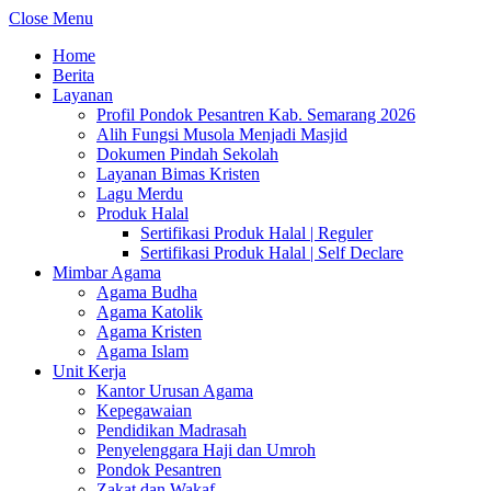
Close Menu
Home
Berita
Layanan
Profil Pondok Pesantren Kab. Semarang 2026
Alih Fungsi Musola Menjadi Masjid
Dokumen Pindah Sekolah
Layanan Bimas Kristen
Lagu Merdu
Produk Halal
Sertifikasi Produk Halal | Reguler
Sertifikasi Produk Halal | Self Declare
Mimbar Agama
Agama Budha
Agama Katolik
Agama Kristen
Agama Islam
Unit Kerja
Kantor Urusan Agama
Kepegawaian
Pendidikan Madrasah
Penyelenggara Haji dan Umroh
Pondok Pesantren
Zakat dan Wakaf