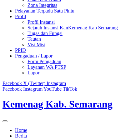
Zona Integritas
Pelayanan Terpadu Satu Pintu
Profil
Profil Instansi
Sejarah Instansi KanKemenag Kab Semarang
Tugas dan Fungsi
Tautan
Visi Misi
PPID
Pengaduan / Lapor
Form Pengaduan
Layanan WA PTSP
Lapor
Facebook
X (Twitter)
Instagram
Facebook
Instagram
YouTube
TikTok
Kemenag Kab. Semarang
Home
Berita