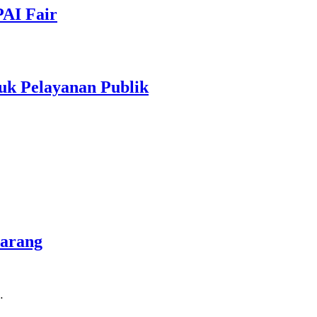
PAI Fair
uk Pelayanan Publik
marang
…