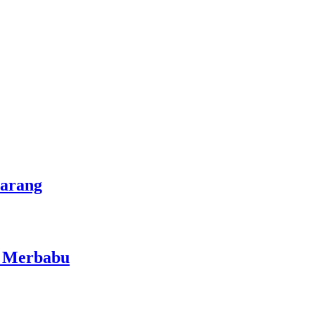
marang
i Merbabu