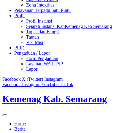
Zona Integritas
Pelayanan Terpadu Satu Pintu
Profil
Profil Instansi
Sejarah Instansi KanKemenag Kab Semarang
Tugas dan Fungsi
Tautan
Visi Misi
PPID
Pengaduan / Lapor
Form Pengaduan
Layanan WA PTSP
Lapor
Facebook
X (Twitter)
Instagram
Facebook
Instagram
YouTube
TikTok
Kemenag Kab. Semarang
Home
Berita