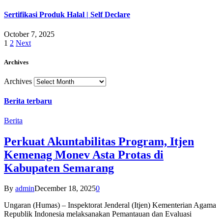
Sertifikasi Produk Halal | Self Declare
October 7, 2025
1
2
Next
Archives
Archives
Berita terbaru
Berita
Perkuat Akuntabilitas Program, Itjen
Kemenag Monev Asta Protas di
Kabupaten Semarang
By
admin
December 18, 2025
0
Ungaran (Humas) – Inspektorat Jenderal (Itjen) Kementerian Agama
Republik Indonesia melaksanakan Pemantauan dan Evaluasi