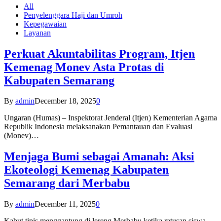
All
Penyelenggara Haji dan Umroh
Kepegawaian
Layanan
Perkuat Akuntabilitas Program, Itjen
Kemenag Monev Asta Protas di
Kabupaten Semarang
By
admin
December 18, 2025
0
Ungaran (Humas) – Inspektorat Jenderal (Itjen) Kementerian Agama
Republik Indonesia melaksanakan Pemantauan dan Evaluasi
(Monev)…
Menjaga Bumi sebagai Amanah: Aksi
Ekoteologi Kemenag Kabupaten
Semarang dari Merbabu
By
admin
December 11, 2025
0
Kabut tipis menggantung di lereng Merbabu ketika ratusan siswa-