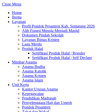
Close Menu
Home
Berita
Layanan
Profil Pondok Pesantren Kab. Semarang 2026
Alih Fungsi Musola Menjadi Masjid
Dokumen Pindah Sekolah
Layanan Bimas Kristen
Lagu Merdu
Produk Halal
Sertifikasi Produk Halal | Reguler
Sertifikasi Produk Halal | Self Declare
Mimbar Agama
Agama Budha
Agama Katolik
Agama Kristen
Agama Islam
Unit Kerja
Kantor Urusan Agama
Kepegawaian
Pendidikan Madrasah
Penyelenggara Haji dan Umroh
Pondok Pesantren
Zakat dan Wakaf