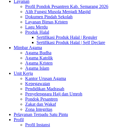
Layanan
Profil Pondok Pesantren Kab. Semarang 2026
Alih Fungsi Musola Menjadi Masjid
Dokumen Pindah Sekolah
Layanan Bimas Kristen
Lagu Merdu
Produk Halal
Sertifikasi Produk Halal | Reguler
Sertifikasi Produk Halal | Self Declare
Mimbar Agama
Agama Budha
Agama Katolik
Agama Kristen
Agama Islam
Unit Kerja
Kantor Urusan Agama
Kepegawaian
Pendidikan Madrasah
Penyelenggara Haji dan Umroh
Pondok Pesantren
Zakat dan Wakaf
Zona Integritas
Pelayanan Terpadu Satu Pintu
Profil
Profil Instansi