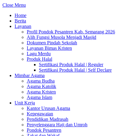
Close Menu
Home
Berita
Layanan
Profil Pondok Pesantren Kab. Semarang 2026
Alih Fungsi Musola Menjadi Masjid
Dokumen Pindah Sekolah
Layanan Bimas Kristen
Lagu Merdu
Produk Halal
Sertifikasi Produk Halal | Reguler
Sertifikasi Produk Halal | Self Declare
Mimbar Agama
Agama Budha
Agama Katolik
Agama Kristen
Agama Islam
Unit Kerja
Kantor Urusan Agama
Kepegawaian
Pendidikan Madrasah
Penyelenggara Haji dan Umroh
Pondok Pesantren
Zakat dan Wakaf