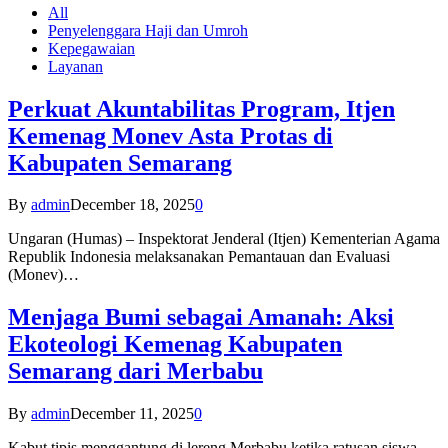
All
Penyelenggara Haji dan Umroh
Kepegawaian
Layanan
Perkuat Akuntabilitas Program, Itjen
Kemenag Monev Asta Protas di
Kabupaten Semarang
By
admin
December 18, 2025
0
Ungaran (Humas) – Inspektorat Jenderal (Itjen) Kementerian Agama
Republik Indonesia melaksanakan Pemantauan dan Evaluasi
(Monev)…
Menjaga Bumi sebagai Amanah: Aksi
Ekoteologi Kemenag Kabupaten
Semarang dari Merbabu
By
admin
December 11, 2025
0
Kabut tipis menggantung di lereng Merbabu ketika ratusan siswa-