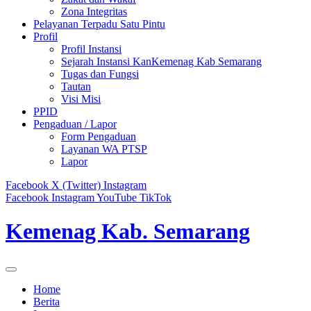
Zona Integritas
Pelayanan Terpadu Satu Pintu
Profil
Profil Instansi
Sejarah Instansi KanKemenag Kab Semarang
Tugas dan Fungsi
Tautan
Visi Misi
PPID
Pengaduan / Lapor
Form Pengaduan
Layanan WA PTSP
Lapor
Facebook
X (Twitter)
Instagram
Facebook
Instagram
YouTube
TikTok
Kemenag Kab. Semarang
Home
Berita