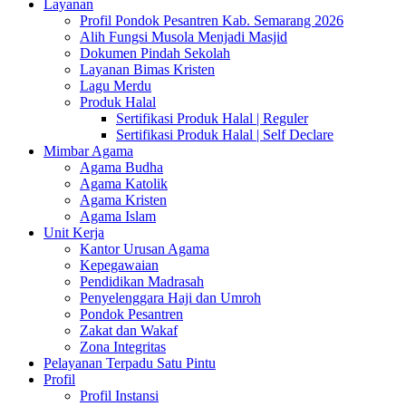
Layanan
Profil Pondok Pesantren Kab. Semarang 2026
Alih Fungsi Musola Menjadi Masjid
Dokumen Pindah Sekolah
Layanan Bimas Kristen
Lagu Merdu
Produk Halal
Sertifikasi Produk Halal | Reguler
Sertifikasi Produk Halal | Self Declare
Mimbar Agama
Agama Budha
Agama Katolik
Agama Kristen
Agama Islam
Unit Kerja
Kantor Urusan Agama
Kepegawaian
Pendidikan Madrasah
Penyelenggara Haji dan Umroh
Pondok Pesantren
Zakat dan Wakaf
Zona Integritas
Pelayanan Terpadu Satu Pintu
Profil
Profil Instansi