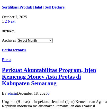
Sertifikasi Produk Halal | Self Declare
October 7, 2025
1
2
Next
Archives
Archives
Berita terbaru
Berita
Perkuat Akuntabilitas Program, Itjen
Kemenag Monev Asta Protas di
Kabupaten Semarang
By
admin
December 18, 2025
0
Ungaran (Humas) – Inspektorat Jenderal (Itjen) Kementerian Agama
Republik Indonesia melaksanakan Pemantauan dan Evaluasi