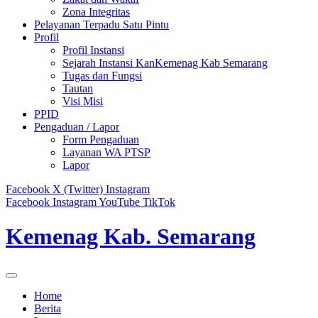
Zona Integritas
Pelayanan Terpadu Satu Pintu
Profil
Profil Instansi
Sejarah Instansi KanKemenag Kab Semarang
Tugas dan Fungsi
Tautan
Visi Misi
PPID
Pengaduan / Lapor
Form Pengaduan
Layanan WA PTSP
Lapor
Facebook
X (Twitter)
Instagram
Facebook
Instagram
YouTube
TikTok
Kemenag Kab. Semarang
Home
Berita