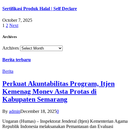
Sertifikasi Produk Halal | Self Declare
October 7, 2025
1
2
Next
Archives
Archives
Berita terbaru
Berita
Perkuat Akuntabilitas Program, Itjen
Kemenag Monev Asta Protas di
Kabupaten Semarang
By
admin
December 18, 2025
0
Ungaran (Humas) – Inspektorat Jenderal (Itjen) Kementerian Agama
Republik Indonesia melaksanakan Pemantauan dan Evaluasi