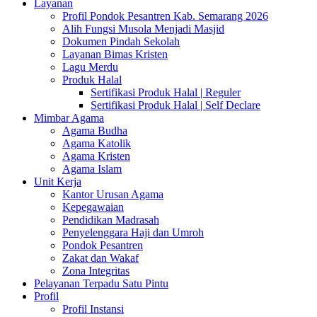
Layanan
Profil Pondok Pesantren Kab. Semarang 2026
Alih Fungsi Musola Menjadi Masjid
Dokumen Pindah Sekolah
Layanan Bimas Kristen
Lagu Merdu
Produk Halal
Sertifikasi Produk Halal | Reguler
Sertifikasi Produk Halal | Self Declare
Mimbar Agama
Agama Budha
Agama Katolik
Agama Kristen
Agama Islam
Unit Kerja
Kantor Urusan Agama
Kepegawaian
Pendidikan Madrasah
Penyelenggara Haji dan Umroh
Pondok Pesantren
Zakat dan Wakaf
Zona Integritas
Pelayanan Terpadu Satu Pintu
Profil
Profil Instansi