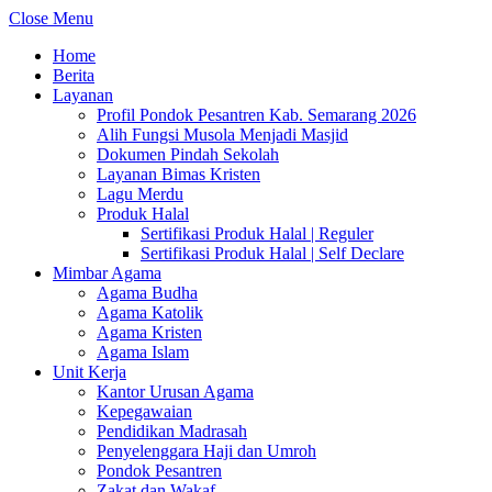
Close Menu
Home
Berita
Layanan
Profil Pondok Pesantren Kab. Semarang 2026
Alih Fungsi Musola Menjadi Masjid
Dokumen Pindah Sekolah
Layanan Bimas Kristen
Lagu Merdu
Produk Halal
Sertifikasi Produk Halal | Reguler
Sertifikasi Produk Halal | Self Declare
Mimbar Agama
Agama Budha
Agama Katolik
Agama Kristen
Agama Islam
Unit Kerja
Kantor Urusan Agama
Kepegawaian
Pendidikan Madrasah
Penyelenggara Haji dan Umroh
Pondok Pesantren
Zakat dan Wakaf