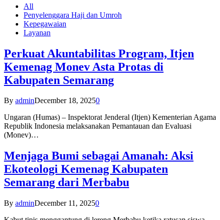
All
Penyelenggara Haji dan Umroh
Kepegawaian
Layanan
Perkuat Akuntabilitas Program, Itjen
Kemenag Monev Asta Protas di
Kabupaten Semarang
By
admin
December 18, 2025
0
Ungaran (Humas) – Inspektorat Jenderal (Itjen) Kementerian Agama
Republik Indonesia melaksanakan Pemantauan dan Evaluasi
(Monev)…
Menjaga Bumi sebagai Amanah: Aksi
Ekoteologi Kemenag Kabupaten
Semarang dari Merbabu
By
admin
December 11, 2025
0
Kabut tipis menggantung di lereng Merbabu ketika ratusan siswa-