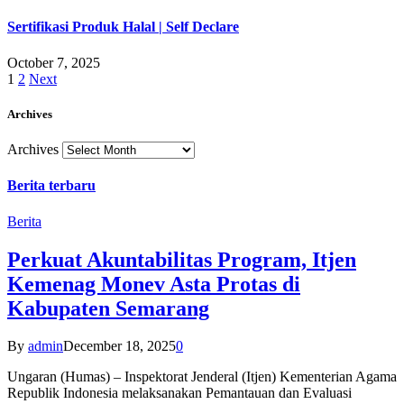
Sertifikasi Produk Halal | Self Declare
October 7, 2025
1
2
Next
Archives
Archives
Berita terbaru
Berita
Perkuat Akuntabilitas Program, Itjen
Kemenag Monev Asta Protas di
Kabupaten Semarang
By
admin
December 18, 2025
0
Ungaran (Humas) – Inspektorat Jenderal (Itjen) Kementerian Agama
Republik Indonesia melaksanakan Pemantauan dan Evaluasi