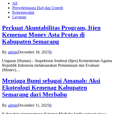
All
Penyelenggara Haji dan Umroh
Kepegawaian
Layanan
Perkuat Akuntabilitas Program, Itjen
Kemenag Monev Asta Protas di
Kabupaten Semarang
By
admin
December 18, 2025
0
Ungaran (Humas) – Inspektorat Jenderal (Itjen) Kementerian Agama
Republik Indonesia melaksanakan Pemantauan dan Evaluasi
(Monev)…
Menjaga Bumi sebagai Amanah: Aksi
Ekoteologi Kemenag Kabupaten
Semarang dari Merbabu
By
admin
December 11, 2025
0
Kabut tipis menggantung di lereng Merbabu ketika ratusan siswa-