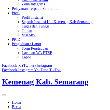
Zona Integritas
Pelayanan Terpadu Satu Pintu
Profil
Profil Instansi
Sejarah Instansi KanKemenag Kab Semarang
Tugas dan Fungsi
Tautan
Visi Misi
PPID
Pengaduan / Lapor
Form Pengaduan
Layanan WA PTSP
Lapor
Facebook
X (Twitter)
Instagram
Facebook
Instagram
YouTube
TikTok
Kemenag Kab. Semarang
Home
Berita