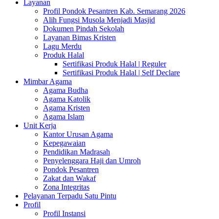
Layanan
Profil Pondok Pesantren Kab. Semarang 2026
Alih Fungsi Musola Menjadi Masjid
Dokumen Pindah Sekolah
Layanan Bimas Kristen
Lagu Merdu
Produk Halal
Sertifikasi Produk Halal | Reguler
Sertifikasi Produk Halal | Self Declare
Mimbar Agama
Agama Budha
Agama Katolik
Agama Kristen
Agama Islam
Unit Kerja
Kantor Urusan Agama
Kepegawaian
Pendidikan Madrasah
Penyelenggara Haji dan Umroh
Pondok Pesantren
Zakat dan Wakaf
Zona Integritas
Pelayanan Terpadu Satu Pintu
Profil
Profil Instansi