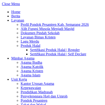
Close Menu
Home
Berita
Layanan
Profil Pondok Pesantren Kab. Semarang 2026
Alih Fungsi Musola Menjadi Masjid
Dokumen Pindah Sekolah
Layanan Bimas Kristen
Lagu Merdu
Produk Halal
Sertifikasi Produk Halal | Reguler
Sertifikasi Produk Halal | Self Declare
Mimbar Agama
Agama Budha
Agama Katolik
Agama Kristen
Agama Islam
Unit Kerja
Kantor Urusan Agama
Kepegawaian
Pendidikan Madrasah
Penyelenggara Haji dan Umroh
Pondok Pesantren
Zakat dan Wakaf