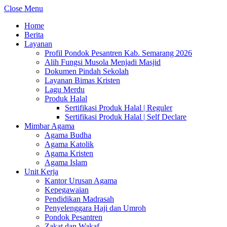
Close Menu
Home
Berita
Layanan
Profil Pondok Pesantren Kab. Semarang 2026
Alih Fungsi Musola Menjadi Masjid
Dokumen Pindah Sekolah
Layanan Bimas Kristen
Lagu Merdu
Produk Halal
Sertifikasi Produk Halal | Reguler
Sertifikasi Produk Halal | Self Declare
Mimbar Agama
Agama Budha
Agama Katolik
Agama Kristen
Agama Islam
Unit Kerja
Kantor Urusan Agama
Kepegawaian
Pendidikan Madrasah
Penyelenggara Haji dan Umroh
Pondok Pesantren
Zakat dan Wakaf