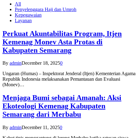
All
Penyelenggara Haji dan Umroh
Kepegawaian
Layanan
Perkuat Akuntabilitas Program, Itjen
Kemenag Monev Asta Protas di
Kabupaten Semarang
By
admin
December 18, 2025
0
Ungaran (Humas) – Inspektorat Jenderal (Itjen) Kementerian Agama
Republik Indonesia melaksanakan Pemantauan dan Evaluasi
(Monev)…
Menjaga Bumi sebagai Amanah: Aksi
Ekoteologi Kemenag Kabupaten
Semarang dari Merbabu
By
admin
December 11, 2025
0
Kabut tipis menggantung di lereng Merbabu ketika ratusan siswa-