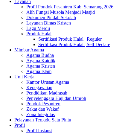
Layanan
Profil Pondok Pesantren Kab. Semarang 2026
Alih Fungsi Musola Menjadi Masjid
Dokumen Pindah Sekolah
Layanan Bimas Kristen
Lagu Merdu
Produk Halal
Sertifikasi Produk Halal | Reguler
Sertifikasi Produk Halal | Self Declare
Mimbar Agama
Agama Budha
Agama Katolik
Agama Kristen
Agama Islam
Unit Kerja
Kantor Urusan Agama
Kepegawaian
Pendidikan Madrasah
Penyelenggara Haji dan Umroh
Pondok Pesantren
Zakat dan Wakaf
Zona Integritas
Pelayanan Terpadu Satu Pintu
Profil
Profil Instansi