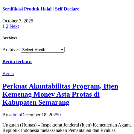
Sertifikasi Produk Halal | Self Declare
October 7, 2025
1
2
Next
Archives
Archives
Berita terbaru
Berita
Perkuat Akuntabilitas Program, Itjen
Kemenag Monev Asta Protas di
Kabupaten Semarang
By
admin
December 18, 2025
0
Ungaran (Humas) – Inspektorat Jenderal (Itjen) Kementerian Agama
Republik Indonesia melaksanakan Pemantauan dan Evaluasi