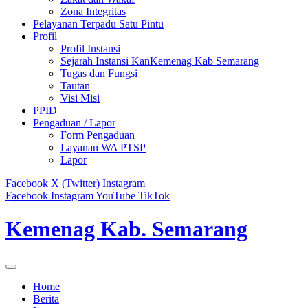
Zona Integritas
Pelayanan Terpadu Satu Pintu
Profil
Profil Instansi
Sejarah Instansi KanKemenag Kab Semarang
Tugas dan Fungsi
Tautan
Visi Misi
PPID
Pengaduan / Lapor
Form Pengaduan
Layanan WA PTSP
Lapor
Facebook
X (Twitter)
Instagram
Facebook
Instagram
YouTube
TikTok
Kemenag Kab. Semarang
Home
Berita