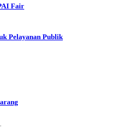
PAI Fair
uk Pelayanan Publik
marang
…