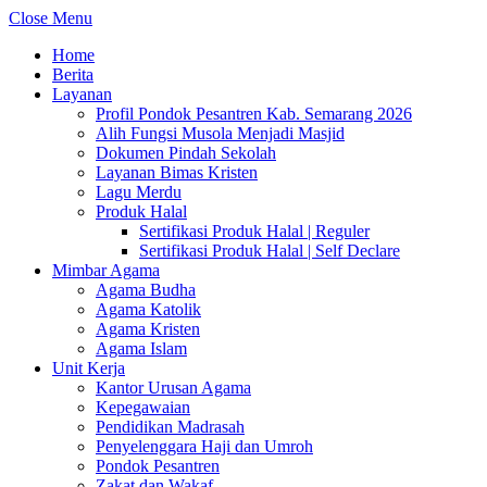
Close Menu
Home
Berita
Layanan
Profil Pondok Pesantren Kab. Semarang 2026
Alih Fungsi Musola Menjadi Masjid
Dokumen Pindah Sekolah
Layanan Bimas Kristen
Lagu Merdu
Produk Halal
Sertifikasi Produk Halal | Reguler
Sertifikasi Produk Halal | Self Declare
Mimbar Agama
Agama Budha
Agama Katolik
Agama Kristen
Agama Islam
Unit Kerja
Kantor Urusan Agama
Kepegawaian
Pendidikan Madrasah
Penyelenggara Haji dan Umroh
Pondok Pesantren
Zakat dan Wakaf