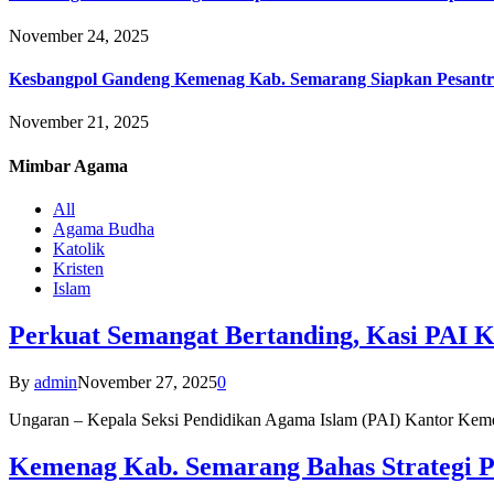
November 24, 2025
Kesbangpol Gandeng Kemenag Kab. Semarang Siapkan Pesantr
November 21, 2025
Mimbar
Agama
All
Agama Budha
Katolik
Kristen
Islam
Perkuat Semangat Bertanding, Kasi PAI 
By
admin
November 27, 2025
0
Ungaran – Kepala Seksi Pendidikan Agama Islam (PAI) Kantor K
Kemenag Kab. Semarang Bahas Strategi P