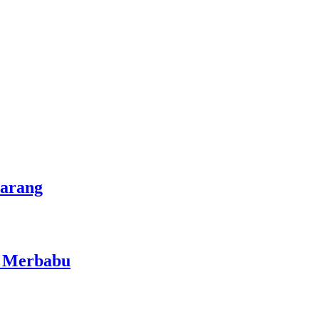
marang
i Merbabu