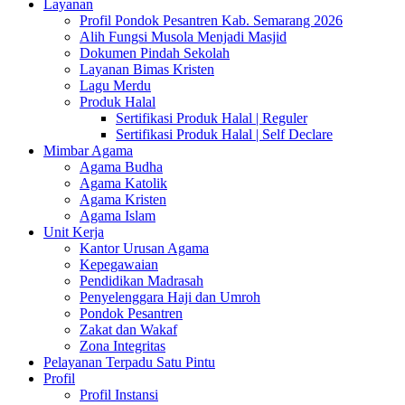
Layanan
Profil Pondok Pesantren Kab. Semarang 2026
Alih Fungsi Musola Menjadi Masjid
Dokumen Pindah Sekolah
Layanan Bimas Kristen
Lagu Merdu
Produk Halal
Sertifikasi Produk Halal | Reguler
Sertifikasi Produk Halal | Self Declare
Mimbar Agama
Agama Budha
Agama Katolik
Agama Kristen
Agama Islam
Unit Kerja
Kantor Urusan Agama
Kepegawaian
Pendidikan Madrasah
Penyelenggara Haji dan Umroh
Pondok Pesantren
Zakat dan Wakaf
Zona Integritas
Pelayanan Terpadu Satu Pintu
Profil
Profil Instansi