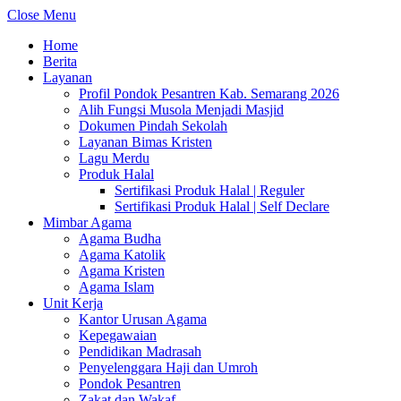
Close Menu
Home
Berita
Layanan
Profil Pondok Pesantren Kab. Semarang 2026
Alih Fungsi Musola Menjadi Masjid
Dokumen Pindah Sekolah
Layanan Bimas Kristen
Lagu Merdu
Produk Halal
Sertifikasi Produk Halal | Reguler
Sertifikasi Produk Halal | Self Declare
Mimbar Agama
Agama Budha
Agama Katolik
Agama Kristen
Agama Islam
Unit Kerja
Kantor Urusan Agama
Kepegawaian
Pendidikan Madrasah
Penyelenggara Haji dan Umroh
Pondok Pesantren
Zakat dan Wakaf