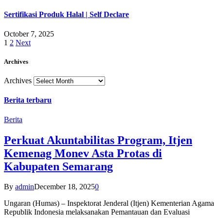
Sertifikasi Produk Halal | Self Declare
October 7, 2025
1
2
Next
Archives
Archives
Berita terbaru
Berita
Perkuat Akuntabilitas Program, Itjen
Kemenag Monev Asta Protas di
Kabupaten Semarang
By
admin
December 18, 2025
0
Ungaran (Humas) – Inspektorat Jenderal (Itjen) Kementerian Agama
Republik Indonesia melaksanakan Pemantauan dan Evaluasi