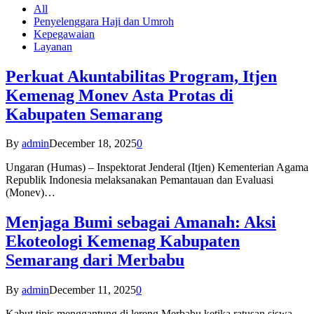
All
Penyelenggara Haji dan Umroh
Kepegawaian
Layanan
Perkuat Akuntabilitas Program, Itjen
Kemenag Monev Asta Protas di
Kabupaten Semarang
By
admin
December 18, 2025
0
Ungaran (Humas) – Inspektorat Jenderal (Itjen) Kementerian Agama
Republik Indonesia melaksanakan Pemantauan dan Evaluasi
(Monev)…
Menjaga Bumi sebagai Amanah: Aksi
Ekoteologi Kemenag Kabupaten
Semarang dari Merbabu
By
admin
December 11, 2025
0
Kabut tipis menggantung di lereng Merbabu ketika ratusan siswa-