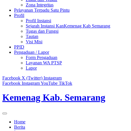
Zona Integritas
Pelayanan Terpadu Satu Pintu
Profil
Profil Instansi
Sejarah Instansi KanKemenag Kab Semarang
Tugas dan Fungsi
Tautan
Visi Misi
PPID
Pengaduan / Lapor
Form Pengaduan
Layanan WA PTSP
Lapor
Facebook
X (Twitter)
Instagram
Facebook
Instagram
YouTube
TikTok
Kemenag Kab. Semarang
Home
Berita