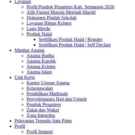
Layanan
Profil Pondok Pesantren Kab. Semarang 2026
Alih Fungsi Musola Menjadi Masjid
Dokumen Pindah Sekolah
Layanan Bimas Kristen
Lagu Merdu
Produk Halal
Sertifikasi Produk Halal | Reguler
Sertifikasi Produk Halal | Self Declare
Mimbar Agama
Agama Budha
Agama Katolik
Agama Kristen
Agama Islam
Unit Kerja
Kantor Urusan Agama
Kepegawaian
Pendidikan Madrasah
Penyelenggara Haji dan Umroh
Pondok Pesantren
Zakat dan Wakaf
Zona Integritas
Pelayanan Terpadu Satu Pintu
Profil
Profil Instansi