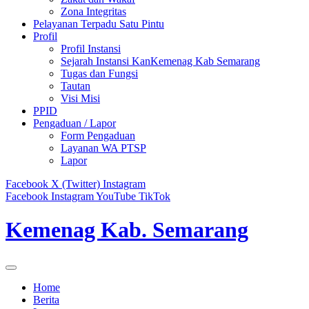
Zona Integritas
Pelayanan Terpadu Satu Pintu
Profil
Profil Instansi
Sejarah Instansi KanKemenag Kab Semarang
Tugas dan Fungsi
Tautan
Visi Misi
PPID
Pengaduan / Lapor
Form Pengaduan
Layanan WA PTSP
Lapor
Facebook
X (Twitter)
Instagram
Facebook
Instagram
YouTube
TikTok
Kemenag Kab. Semarang
Home
Berita