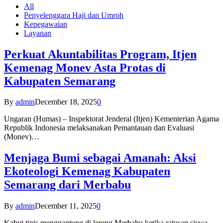
All
Penyelenggara Haji dan Umroh
Kepegawaian
Layanan
Perkuat Akuntabilitas Program, Itjen
Kemenag Monev Asta Protas di
Kabupaten Semarang
By
admin
December 18, 2025
0
Ungaran (Humas) – Inspektorat Jenderal (Itjen) Kementerian Agama
Republik Indonesia melaksanakan Pemantauan dan Evaluasi
(Monev)…
Menjaga Bumi sebagai Amanah: Aksi
Ekoteologi Kemenag Kabupaten
Semarang dari Merbabu
By
admin
December 11, 2025
0
Kabut tipis menggantung di lereng Merbabu ketika ratusan siswa-