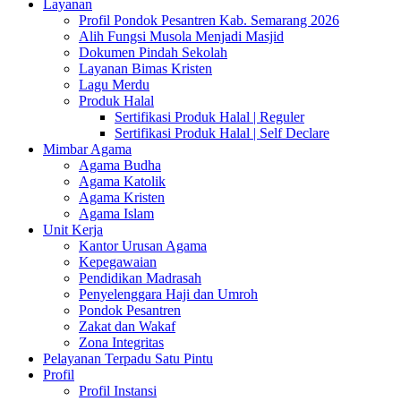
Layanan
Profil Pondok Pesantren Kab. Semarang 2026
Alih Fungsi Musola Menjadi Masjid
Dokumen Pindah Sekolah
Layanan Bimas Kristen
Lagu Merdu
Produk Halal
Sertifikasi Produk Halal | Reguler
Sertifikasi Produk Halal | Self Declare
Mimbar Agama
Agama Budha
Agama Katolik
Agama Kristen
Agama Islam
Unit Kerja
Kantor Urusan Agama
Kepegawaian
Pendidikan Madrasah
Penyelenggara Haji dan Umroh
Pondok Pesantren
Zakat dan Wakaf
Zona Integritas
Pelayanan Terpadu Satu Pintu
Profil
Profil Instansi