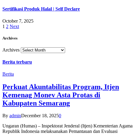
Sertifikasi Produk Halal | Self Declare
October 7, 2025
1
2
Next
Archives
Archives
Berita terbaru
Berita
Perkuat Akuntabilitas Program, Itjen
Kemenag Monev Asta Protas di
Kabupaten Semarang
By
admin
December 18, 2025
0
Ungaran (Humas) – Inspektorat Jenderal (Itjen) Kementerian Agama
Republik Indonesia melaksanakan Pemantauan dan Evaluasi