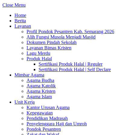
Close Menu
Home
Berita
Layanan
Profil Pondok Pesantren Kab. Semarang 2026
Alih Fungsi Musola Menjadi Masjid
Dokumen Pindah Sekolah
Layanan Bimas Kristen
Lagu Merdu
Produk Halal
Sertifikasi Produk Halal | Reguler
Sertifikasi Produk Halal | Self Declare
Mimbar Agama
Agama Budha
Agama Katolik
Agama Kristen
Agama Islam
Unit Kerja
Kantor Urusan Agama
Kepegawaian
Pendidikan Madrasah
Penyelenggara Haji dan Umroh
Pondok Pesantren
Zakat dan Wakaf