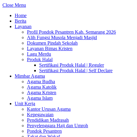
Close Menu
Home
Berita
Layanan
Profil Pondok Pesantren Kab. Semarang 2026
Alih Fungsi Musola Menjadi Masjid
Dokumen Pindah Sekolah
Layanan Bimas Kristen
Lagu Merdu
Produk Halal
Sertifikasi Produk Halal | Reguler
Sertifikasi Produk Halal | Self Declare
Mimbar Agama
Agama Budha
Agama Katolik
Agama Kristen
Agama Islam
Unit Kerja
Kantor Urusan Agama
Kepegawaian
Pendidikan Madrasah
Penyelenggara Haji dan Umroh
Pondok Pesantren
Zakat dan Wakaf