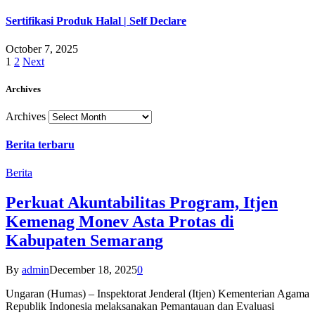
Sertifikasi Produk Halal | Self Declare
October 7, 2025
1
2
Next
Archives
Archives
Berita terbaru
Berita
Perkuat Akuntabilitas Program, Itjen
Kemenag Monev Asta Protas di
Kabupaten Semarang
By
admin
December 18, 2025
0
Ungaran (Humas) – Inspektorat Jenderal (Itjen) Kementerian Agama
Republik Indonesia melaksanakan Pemantauan dan Evaluasi