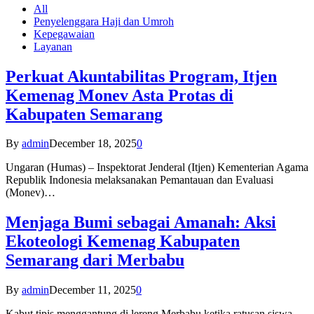
All
Penyelenggara Haji dan Umroh
Kepegawaian
Layanan
Perkuat Akuntabilitas Program, Itjen
Kemenag Monev Asta Protas di
Kabupaten Semarang
By
admin
December 18, 2025
0
Ungaran (Humas) – Inspektorat Jenderal (Itjen) Kementerian Agama
Republik Indonesia melaksanakan Pemantauan dan Evaluasi
(Monev)…
Menjaga Bumi sebagai Amanah: Aksi
Ekoteologi Kemenag Kabupaten
Semarang dari Merbabu
By
admin
December 11, 2025
0
Kabut tipis menggantung di lereng Merbabu ketika ratusan siswa-