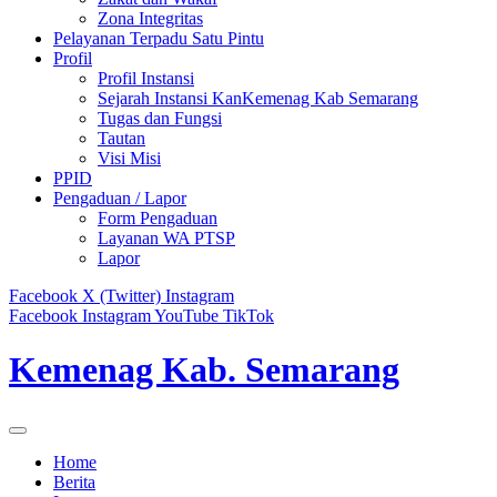
Zona Integritas
Pelayanan Terpadu Satu Pintu
Profil
Profil Instansi
Sejarah Instansi KanKemenag Kab Semarang
Tugas dan Fungsi
Tautan
Visi Misi
PPID
Pengaduan / Lapor
Form Pengaduan
Layanan WA PTSP
Lapor
Facebook
X (Twitter)
Instagram
Facebook
Instagram
YouTube
TikTok
Kemenag Kab. Semarang
Home
Berita