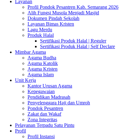
Layanan
Profil Pondok Pesantren Kab. Semarang 2026
Alih Fungsi Musola Menjadi Masjid
Dokumen Pindah Sekolah
Layanan Bimas Kristen
Lagu Merdu
Produk Halal
Sertifikasi Produk Halal | Reguler
Sertifikasi Produk Halal | Self Declare
Mimbar Agama
Agama Budha
Agama Katolik
Agama Kristen
Agama Islam
Unit Kerja
Kantor Urusan Agama
Kepegawaian
Pendidikan Madrasah
Penyelenggara Haji dan Umroh
Pondok Pesantren
Zakat dan Wakaf
Zona Integritas
Pelayanan Terpadu Satu Pintu
Profil
Profil Instansi