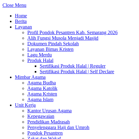
Close Menu
Home
Berita
Layanan
Profil Pondok Pesantren Kab. Semarang 2026
Alih Fungsi Musola Menjadi Masjid
Dokumen Pindah Sekolah
Layanan Bimas Kristen
Lagu Merdu
Produk Halal
Sertifikasi Produk Halal | Reguler
Sertifikasi Produk Halal | Self Declare
Mimbar Agama
Agama Budha
Agama Katolik
Agama Kristen
Agama Islam
Unit Kerja
Kantor Urusan Agama
Kepegawaian
Pendidikan Madrasah
Penyelenggara Haji dan Umroh
Pondok Pesantren
Zakat dan Wakaf