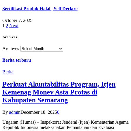
Sertifikasi Produk Halal | Self Declare
October 7, 2025
1
2
Next
Archives
Archives
Berita terbaru
Berita
Perkuat Akuntabilitas Program, Itjen
Kemenag Monev Asta Protas di
Kabupaten Semarang
By
admin
December 18, 2025
0
Ungaran (Humas) – Inspektorat Jenderal (Itjen) Kementerian Agama
Republik Indonesia melaksanakan Pemantauan dan Evaluasi