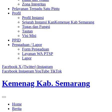
Zona Integritas
Pelayanan Terpadu Satu Pintu
Profil
Profil Instansi
Sejarah Instansi KanKemenag Kab Semarang
Tugas dan Fungsi
Tautan
Visi Misi
PPID
Pengaduan / Lapor
Form Pengaduan
Layanan WA PTSP
Lapor
Facebook
X (Twitter)
Instagram
Facebook
Instagram
YouTube
TikTok
Kemenag Kab. Semarang
Home
Berita