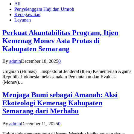
All
Penyelenggara Haji dan Umroh
Kepegawaian
Layanan
Perkuat Akuntabilitas Program, Itjen
Kemenag Monev Asta Protas di
Kabupaten Semarang
By
admin
December 18, 2025
0
Ungaran (Humas) – Inspektorat Jenderal (Itjen) Kementerian Agama
Republik Indonesia melaksanakan Pemantauan dan Evaluasi
(Monev)…
Menjaga Bumi sebagai Amanah: Aksi
Ekoteologi Kemenag Kabupaten
Semarang dari Merbabu
By
admin
December 11, 2025
0
Kabut tipis menggantung di lereng Merbabu ketika ratusan siswa-