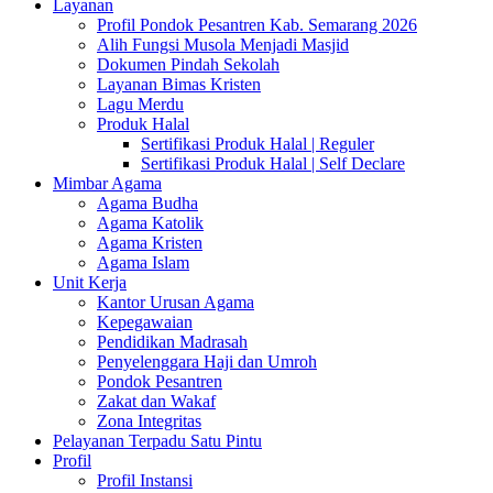
Layanan
Profil Pondok Pesantren Kab. Semarang 2026
Alih Fungsi Musola Menjadi Masjid
Dokumen Pindah Sekolah
Layanan Bimas Kristen
Lagu Merdu
Produk Halal
Sertifikasi Produk Halal | Reguler
Sertifikasi Produk Halal | Self Declare
Mimbar Agama
Agama Budha
Agama Katolik
Agama Kristen
Agama Islam
Unit Kerja
Kantor Urusan Agama
Kepegawaian
Pendidikan Madrasah
Penyelenggara Haji dan Umroh
Pondok Pesantren
Zakat dan Wakaf
Zona Integritas
Pelayanan Terpadu Satu Pintu
Profil
Profil Instansi