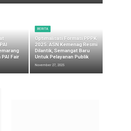
BERITA
at
Optimalisasi Formasi PPPK
 PAI
2025: ASN Kemenag Resmi
emarang
Dilantik, Semangat Baru
 PAI Fair
Untuk Pelayanan Publik
November 27, 2025