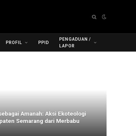
PENGADUAN /
PROFIL
PPID
LAPOR
ebagai Amanah: Aksi Ekoteologi
aten Semarang dari Merbabu