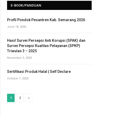
E-BOOK/PANDUAN
Profil Pondok Pesantren Kab. Semarang 2026
June 18, 2026
Hasil Survei Persepsi Anti Korupsi (SPAK) dan
Survei Persepsi Kualitas Pelayanan (SPKP)
Triwulan 3 – 2025
November 5, 2025
Sertifikasi Produk Halal | Self Declare
October 7, 2025
N
1
2
e
x