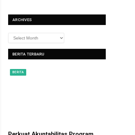
t
ARCHIVES
BERITA TERBARU
BERITA
Perkuat Akuntabilitas Program,