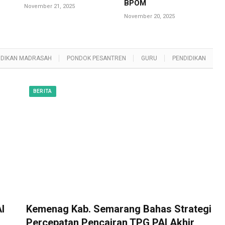
BPOM
November 21, 2025
November 20, 2025
IDIKAN MADRASAH
PONDOK PESANTREN
GURU
PENDIDIKAN
BERITA
I
Kemenag Kab. Semarang Bahas Strategi
Percepatan Pencairan TPG PAI Akhir