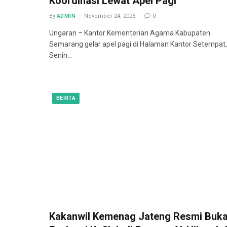
Koordinasi Lewat Apel Pagi
By
ADMIN
November 24, 2025
0
Ungaran – Kantor Kementerian Agama Kabupaten
Semarang gelar apel pagi di Halaman Kantor Setempat,
Senin…
BERITA
Kakanwil Kemenag Jateng Resmi Buk