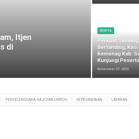
BERITA
am, Itjen
Perkuat Semang
s di
Bertanding, Kasi
Kemenag Kab. S
Kunjungi Peserta
November 27, 2025
PENYELENGGARA HAJI DAN UMROH
KEPEGAWAIAN
LAYANAN