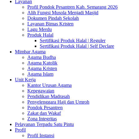
Layanan
Profil Pondok Pesantren Kab. Semarang 2026
Alih Fungsi Musola Menjadi Masjid
Dokumen Pindah Sekolah
Layanan Bimas Kristen
Lagu Merdu
Produk Halal
Sertifikasi Produk Halal | Reguler
Sertifikasi Produk Halal | Self Declare
Mimbar Agama
Agama Budha
Agama Katolik
Agama Kristen
Agama Islam
Unit Kerja
Kantor Urusan Agama
Kepegawaian
Pendidikan Madrasah
Penyelenggara Haji dan Umroh
Pondok Pesantren
Zakat dan Wakaf
Zona Integritas
Pelayanan Terpadu Satu Pintu
Profil
Profil Instansi