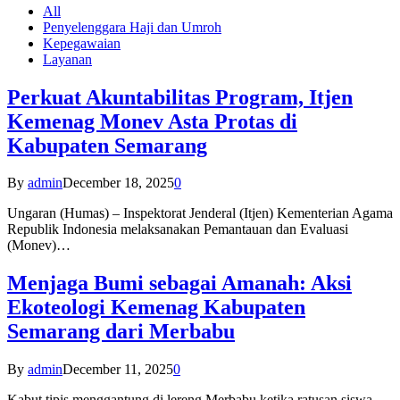
All
Penyelenggara Haji dan Umroh
Kepegawaian
Layanan
Perkuat Akuntabilitas Program, Itjen
Kemenag Monev Asta Protas di
Kabupaten Semarang
By
admin
December 18, 2025
0
Ungaran (Humas) – Inspektorat Jenderal (Itjen) Kementerian Agama
Republik Indonesia melaksanakan Pemantauan dan Evaluasi
(Monev)…
Menjaga Bumi sebagai Amanah: Aksi
Ekoteologi Kemenag Kabupaten
Semarang dari Merbabu
By
admin
December 11, 2025
0
Kabut tipis menggantung di lereng Merbabu ketika ratusan siswa-