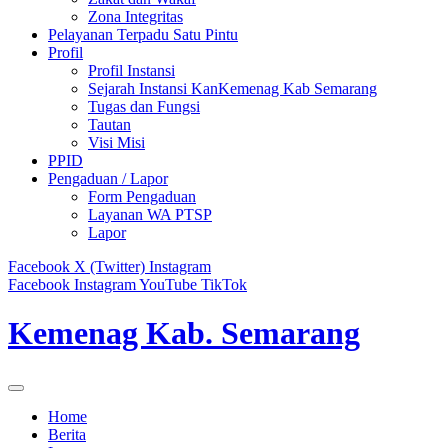
Zona Integritas
Pelayanan Terpadu Satu Pintu
Profil
Profil Instansi
Sejarah Instansi KanKemenag Kab Semarang
Tugas dan Fungsi
Tautan
Visi Misi
PPID
Pengaduan / Lapor
Form Pengaduan
Layanan WA PTSP
Lapor
Facebook
X (Twitter)
Instagram
Facebook
Instagram
YouTube
TikTok
Kemenag Kab. Semarang
Home
Berita