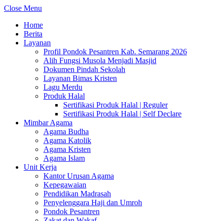
Close Menu
Home
Berita
Layanan
Profil Pondok Pesantren Kab. Semarang 2026
Alih Fungsi Musola Menjadi Masjid
Dokumen Pindah Sekolah
Layanan Bimas Kristen
Lagu Merdu
Produk Halal
Sertifikasi Produk Halal | Reguler
Sertifikasi Produk Halal | Self Declare
Mimbar Agama
Agama Budha
Agama Katolik
Agama Kristen
Agama Islam
Unit Kerja
Kantor Urusan Agama
Kepegawaian
Pendidikan Madrasah
Penyelenggara Haji dan Umroh
Pondok Pesantren
Zakat dan Wakaf