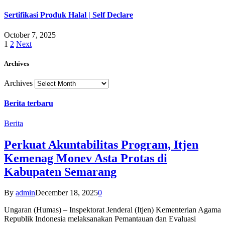
Sertifikasi Produk Halal | Self Declare
October 7, 2025
1
2
Next
Archives
Archives
Berita terbaru
Berita
Perkuat Akuntabilitas Program, Itjen
Kemenag Monev Asta Protas di
Kabupaten Semarang
By
admin
December 18, 2025
0
Ungaran (Humas) – Inspektorat Jenderal (Itjen) Kementerian Agama
Republik Indonesia melaksanakan Pemantauan dan Evaluasi