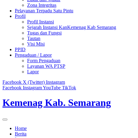
Zona Integritas
Pelayanan Terpadu Satu Pintu
Profil
Profil Instansi
Sejarah Instansi KanKemenag Kab Semarang
Tugas dan Fungsi
Tautan
Visi Misi
PPID
Pengaduan / Lapor
Form Pengaduan
Layanan WA PTSP
Lapor
Facebook
X (Twitter)
Instagram
Facebook
Instagram
YouTube
TikTok
Kemenag Kab. Semarang
Home
Berita