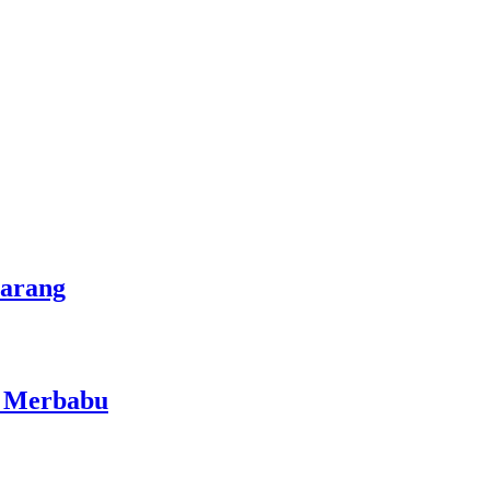
marang
i Merbabu