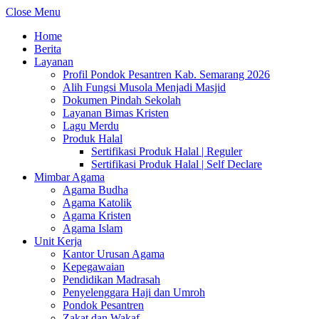
Close Menu
Home
Berita
Layanan
Profil Pondok Pesantren Kab. Semarang 2026
Alih Fungsi Musola Menjadi Masjid
Dokumen Pindah Sekolah
Layanan Bimas Kristen
Lagu Merdu
Produk Halal
Sertifikasi Produk Halal | Reguler
Sertifikasi Produk Halal | Self Declare
Mimbar Agama
Agama Budha
Agama Katolik
Agama Kristen
Agama Islam
Unit Kerja
Kantor Urusan Agama
Kepegawaian
Pendidikan Madrasah
Penyelenggara Haji dan Umroh
Pondok Pesantren
Zakat dan Wakaf