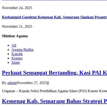
November 24, 2025
Kesbangpol Gandeng Kemenag Kab. Semarang Siapkan Pesantr
November 21, 2025
Mimbar
Agama
All
Agama Budha
Katolik
Kristen
Islam
Perkuat Semangat Bertanding, Kasi PAI 
By
admin
November 27, 2025
0
Ungaran – Kepala Seksi Pendidikan Agama Islam (PAI) Kantor K
Kemenag Kab. Semarang Bahas Strategi P