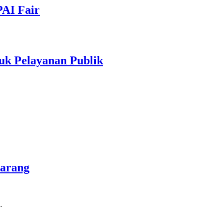
PAI Fair
uk Pelayanan Publik
marang
…