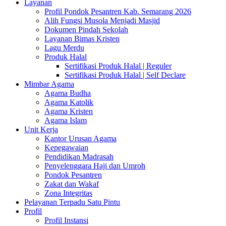
Layanan
Profil Pondok Pesantren Kab. Semarang 2026
Alih Fungsi Musola Menjadi Masjid
Dokumen Pindah Sekolah
Layanan Bimas Kristen
Lagu Merdu
Produk Halal
Sertifikasi Produk Halal | Reguler
Sertifikasi Produk Halal | Self Declare
Mimbar Agama
Agama Budha
Agama Katolik
Agama Kristen
Agama Islam
Unit Kerja
Kantor Urusan Agama
Kepegawaian
Pendidikan Madrasah
Penyelenggara Haji dan Umroh
Pondok Pesantren
Zakat dan Wakaf
Zona Integritas
Pelayanan Terpadu Satu Pintu
Profil
Profil Instansi