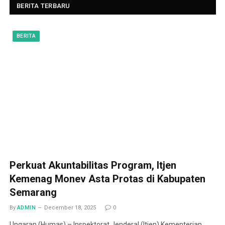
BERITA TERBARU
BERITA
Perkuat Akuntabilitas Program, Itjen
Kemenag Monev Asta Protas di Kabupaten
Semarang
By
ADMIN
December 18, 2025
0
Ungaran (Humas) – Inspektorat Jenderal (Itjen) Kementerian