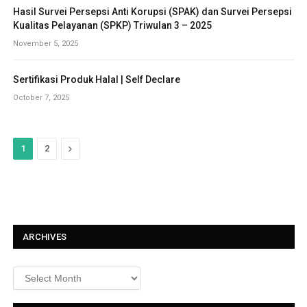
Hasil Survei Persepsi Anti Korupsi (SPAK) dan Survei Persepsi
Kualitas Pelayanan (SPKP) Triwulan 3 – 2025
November 5, 2025
Sertifikasi Produk Halal | Self Declare
October 7, 2025
N
1
2
e
x
t
ARCHIVES