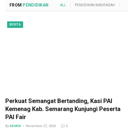
FROM
PENDIDIKAN
ALL
PENDIDIKAN MADRASAH
POND
BERITA
Perkuat Semangat Bertanding, Kasi PAI
Kemenag Kab. Semarang Kunjungi Peserta
PAI Fair
By
ADMIN
November 27, 2025
0