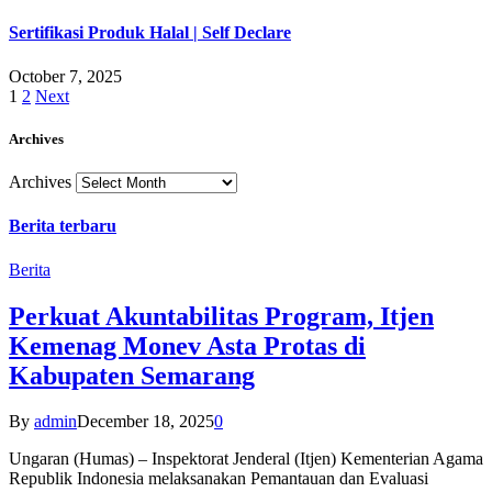
Sertifikasi Produk Halal | Self Declare
October 7, 2025
1
2
Next
Archives
Archives
Berita terbaru
Berita
Perkuat Akuntabilitas Program, Itjen
Kemenag Monev Asta Protas di
Kabupaten Semarang
By
admin
December 18, 2025
0
Ungaran (Humas) – Inspektorat Jenderal (Itjen) Kementerian Agama
Republik Indonesia melaksanakan Pemantauan dan Evaluasi