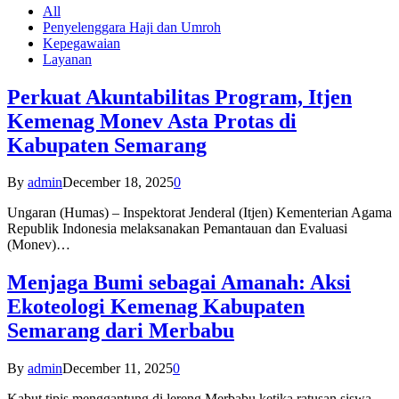
All
Penyelenggara Haji dan Umroh
Kepegawaian
Layanan
Perkuat Akuntabilitas Program, Itjen
Kemenag Monev Asta Protas di
Kabupaten Semarang
By
admin
December 18, 2025
0
Ungaran (Humas) – Inspektorat Jenderal (Itjen) Kementerian Agama
Republik Indonesia melaksanakan Pemantauan dan Evaluasi
(Monev)…
Menjaga Bumi sebagai Amanah: Aksi
Ekoteologi Kemenag Kabupaten
Semarang dari Merbabu
By
admin
December 11, 2025
0
Kabut tipis menggantung di lereng Merbabu ketika ratusan siswa-