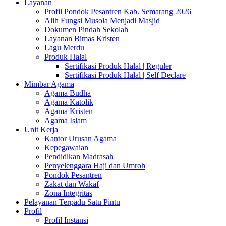
Layanan
Profil Pondok Pesantren Kab. Semarang 2026
Alih Fungsi Musola Menjadi Masjid
Dokumen Pindah Sekolah
Layanan Bimas Kristen
Lagu Merdu
Produk Halal
Sertifikasi Produk Halal | Reguler
Sertifikasi Produk Halal | Self Declare
Mimbar Agama
Agama Budha
Agama Katolik
Agama Kristen
Agama Islam
Unit Kerja
Kantor Urusan Agama
Kepegawaian
Pendidikan Madrasah
Penyelenggara Haji dan Umroh
Pondok Pesantren
Zakat dan Wakaf
Zona Integritas
Pelayanan Terpadu Satu Pintu
Profil
Profil Instansi