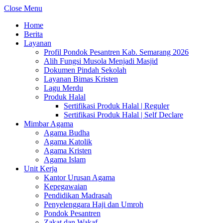
Close Menu
Home
Berita
Layanan
Profil Pondok Pesantren Kab. Semarang 2026
Alih Fungsi Musola Menjadi Masjid
Dokumen Pindah Sekolah
Layanan Bimas Kristen
Lagu Merdu
Produk Halal
Sertifikasi Produk Halal | Reguler
Sertifikasi Produk Halal | Self Declare
Mimbar Agama
Agama Budha
Agama Katolik
Agama Kristen
Agama Islam
Unit Kerja
Kantor Urusan Agama
Kepegawaian
Pendidikan Madrasah
Penyelenggara Haji dan Umroh
Pondok Pesantren
Zakat dan Wakaf