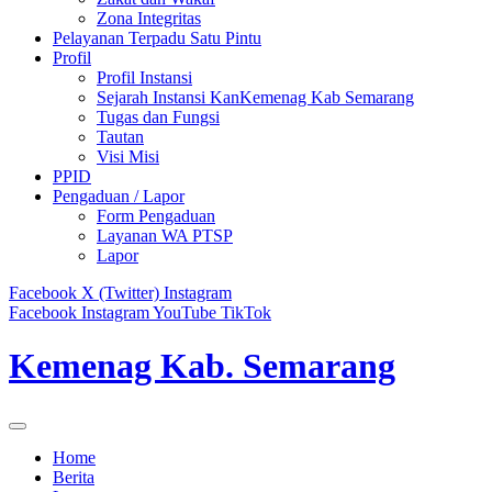
Zona Integritas
Pelayanan Terpadu Satu Pintu
Profil
Profil Instansi
Sejarah Instansi KanKemenag Kab Semarang
Tugas dan Fungsi
Tautan
Visi Misi
PPID
Pengaduan / Lapor
Form Pengaduan
Layanan WA PTSP
Lapor
Facebook
X (Twitter)
Instagram
Facebook
Instagram
YouTube
TikTok
Kemenag Kab. Semarang
Home
Berita