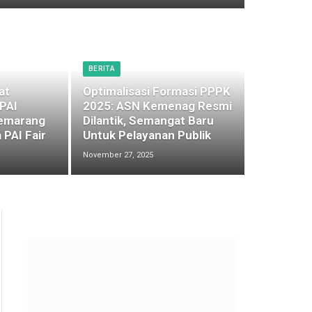
BERITA
at
Optimalisasi Formasi PPPK
 PAI
2025: ASN Kemenag Resmi
emarang
Dilantik, Semangat Baru
 PAI Fair
Untuk Pelayanan Publik
November 27, 2025