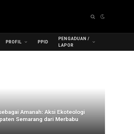
PENGADUAN /
PROFIL
PPID
LAPOR
ebagai Amanah: Aksi Ekoteologi
aten Semarang dari Merbabu