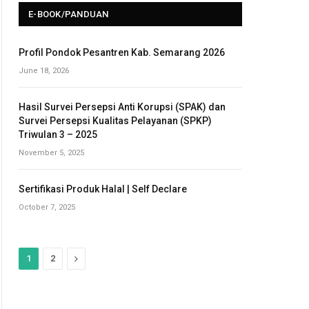
E-BOOK/PANDUAN
Profil Pondok Pesantren Kab. Semarang 2026
June 18, 2026
Hasil Survei Persepsi Anti Korupsi (SPAK) dan
Survei Persepsi Kualitas Pelayanan (SPKP)
Triwulan 3 – 2025
November 5, 2025
Sertifikasi Produk Halal | Self Declare
October 7, 2025
N
1
2
e
x