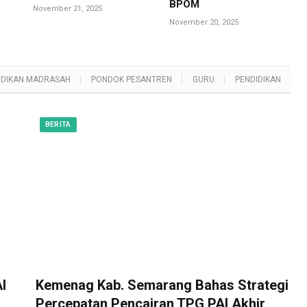
BPOM
November 21, 2025
November 20, 2025
IDIKAN MADRASAH
PONDOK PESANTREN
GURU
PENDIDIKAN
BERITA
I
Kemenag Kab. Semarang Bahas Strategi
Percepatan Pencairan TPG PAI Akhir