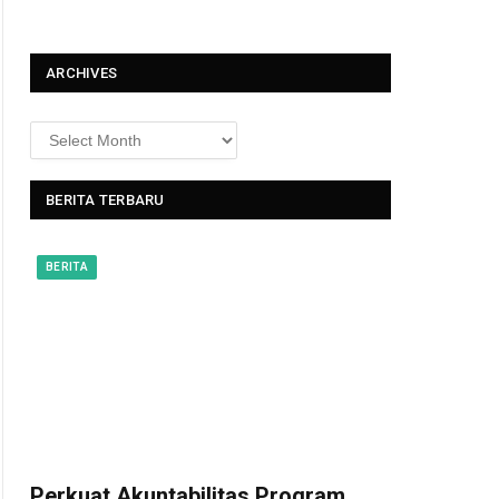
t
ARCHIVES
BERITA TERBARU
BERITA
Perkuat Akuntabilitas Program,