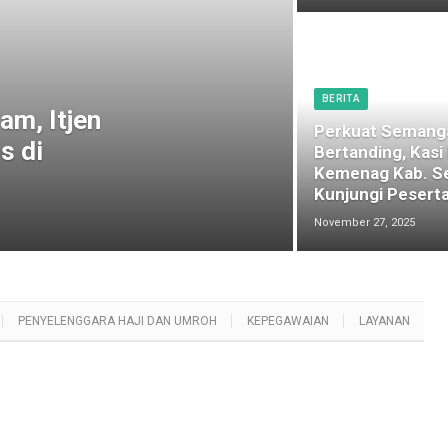
BERITA
am, Itjen
Perkuat Semang
s di
Bertanding, Kasi
Kemenag Kab. S
Kunjungi Peserta
November 27, 2025
PENYELENGGARA HAJI DAN UMROH
KEPEGAWAIAN
LAYANAN