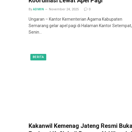
Koordinasi Lewat Apel Pagi
By
ADMIN
November 24, 2025
0
Ungaran – Kantor Kementerian Agama Kabupaten
Semarang gelar apel pagi di Halaman Kantor Setempat,
Senin…
BERITA
Kakanwil Kemenag Jateng Resmi Buk