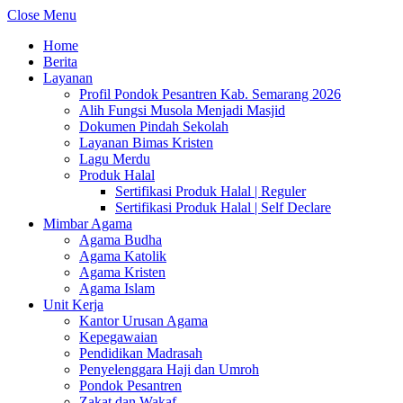
Close Menu
Home
Berita
Layanan
Profil Pondok Pesantren Kab. Semarang 2026
Alih Fungsi Musola Menjadi Masjid
Dokumen Pindah Sekolah
Layanan Bimas Kristen
Lagu Merdu
Produk Halal
Sertifikasi Produk Halal | Reguler
Sertifikasi Produk Halal | Self Declare
Mimbar Agama
Agama Budha
Agama Katolik
Agama Kristen
Agama Islam
Unit Kerja
Kantor Urusan Agama
Kepegawaian
Pendidikan Madrasah
Penyelenggara Haji dan Umroh
Pondok Pesantren
Zakat dan Wakaf