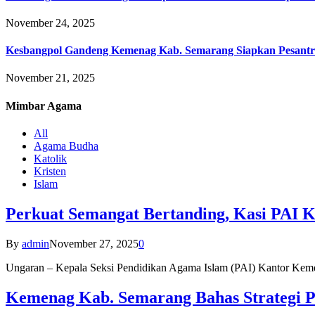
November 24, 2025
Kesbangpol Gandeng Kemenag Kab. Semarang Siapkan Pesantr
November 21, 2025
Mimbar
Agama
All
Agama Budha
Katolik
Kristen
Islam
Perkuat Semangat Bertanding, Kasi PAI 
By
admin
November 27, 2025
0
Ungaran – Kepala Seksi Pendidikan Agama Islam (PAI) Kantor K
Kemenag Kab. Semarang Bahas Strategi P