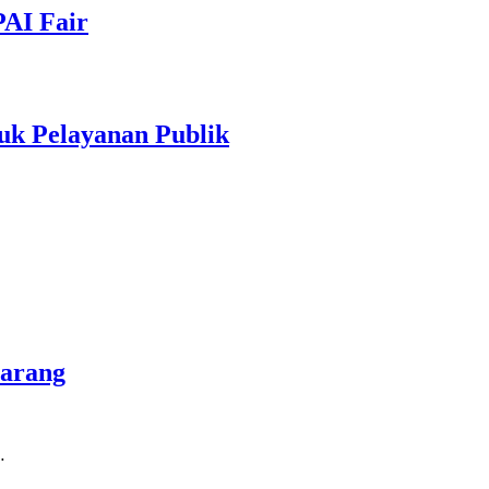
PAI Fair
uk Pelayanan Publik
marang
…