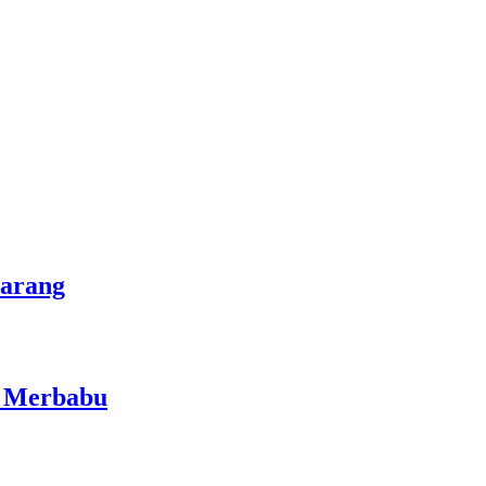
marang
i Merbabu