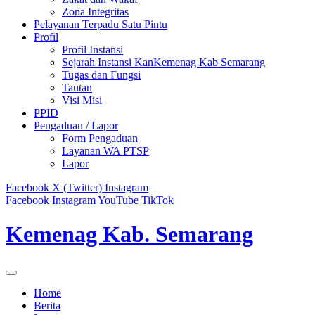
Zona Integritas
Pelayanan Terpadu Satu Pintu
Profil
Profil Instansi
Sejarah Instansi KanKemenag Kab Semarang
Tugas dan Fungsi
Tautan
Visi Misi
PPID
Pengaduan / Lapor
Form Pengaduan
Layanan WA PTSP
Lapor
Facebook
X (Twitter)
Instagram
Facebook
Instagram
YouTube
TikTok
Kemenag Kab. Semarang
Home
Berita