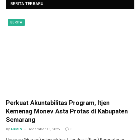
BERITA TERBARU
BERITA
Perkuat Akuntabilitas Program, Itjen
Kemenag Monev Asta Protas di Kabupaten
Semarang
By
ADMIN
December 18, 2025
0
Ungaran (Humas) – Inspektorat Jenderal (Itjen) Kementerian