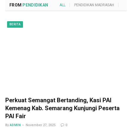
FROM
PENDIDIKAN
ALL
PENDIDIKAN MADRASAH
POND
BERITA
Perkuat Semangat Bertanding, Kasi PAI
Kemenag Kab. Semarang Kunjungi Peserta
PAI Fair
By
ADMIN
November 27, 2025
0