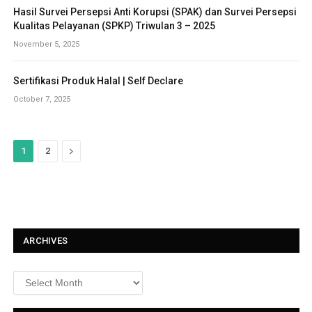
Hasil Survei Persepsi Anti Korupsi (SPAK) dan Survei Persepsi
Kualitas Pelayanan (SPKP) Triwulan 3 – 2025
November 5, 2025
Sertifikasi Produk Halal | Self Declare
October 7, 2025
N
1
2
e
x
t
ARCHIVES