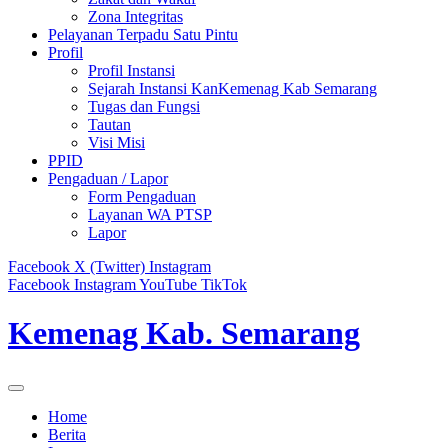
Zona Integritas
Pelayanan Terpadu Satu Pintu
Profil
Profil Instansi
Sejarah Instansi KanKemenag Kab Semarang
Tugas dan Fungsi
Tautan
Visi Misi
PPID
Pengaduan / Lapor
Form Pengaduan
Layanan WA PTSP
Lapor
Facebook
X (Twitter)
Instagram
Facebook
Instagram
YouTube
TikTok
Kemenag Kab. Semarang
Home
Berita