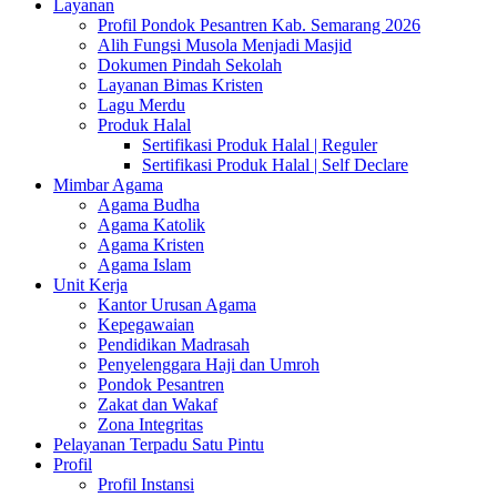
Layanan
Profil Pondok Pesantren Kab. Semarang 2026
Alih Fungsi Musola Menjadi Masjid
Dokumen Pindah Sekolah
Layanan Bimas Kristen
Lagu Merdu
Produk Halal
Sertifikasi Produk Halal | Reguler
Sertifikasi Produk Halal | Self Declare
Mimbar Agama
Agama Budha
Agama Katolik
Agama Kristen
Agama Islam
Unit Kerja
Kantor Urusan Agama
Kepegawaian
Pendidikan Madrasah
Penyelenggara Haji dan Umroh
Pondok Pesantren
Zakat dan Wakaf
Zona Integritas
Pelayanan Terpadu Satu Pintu
Profil
Profil Instansi