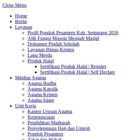
Close Menu
Home
Berita
Layanan
Profil Pondok Pesantren Kab. Semarang 2026
Alih Fungsi Musola Menjadi Masjid
Dokumen Pindah Sekolah
Layanan Bimas Kristen
Lagu Merdu
Produk Halal
Sertifikasi Produk Halal | Reguler
Sertifikasi Produk Halal | Self Declare
Mimbar Agama
Agama Budha
Agama Katolik
Agama Kristen
Agama Islam
Unit Kerja
Kantor Urusan Agama
Kepegawaian
Pendidikan Madrasah
Penyelenggara Haji dan Umroh
Pondok Pesantren
Zakat dan Wakaf