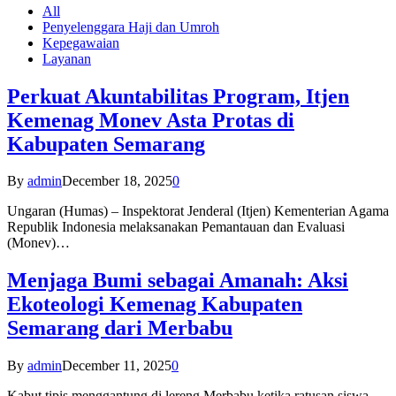
All
Penyelenggara Haji dan Umroh
Kepegawaian
Layanan
Perkuat Akuntabilitas Program, Itjen
Kemenag Monev Asta Protas di
Kabupaten Semarang
By
admin
December 18, 2025
0
Ungaran (Humas) – Inspektorat Jenderal (Itjen) Kementerian Agama
Republik Indonesia melaksanakan Pemantauan dan Evaluasi
(Monev)…
Menjaga Bumi sebagai Amanah: Aksi
Ekoteologi Kemenag Kabupaten
Semarang dari Merbabu
By
admin
December 11, 2025
0
Kabut tipis menggantung di lereng Merbabu ketika ratusan siswa-