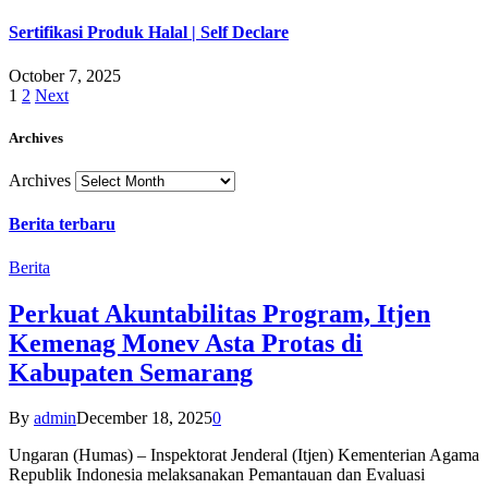
Sertifikasi Produk Halal | Self Declare
October 7, 2025
1
2
Next
Archives
Archives
Berita terbaru
Berita
Perkuat Akuntabilitas Program, Itjen
Kemenag Monev Asta Protas di
Kabupaten Semarang
By
admin
December 18, 2025
0
Ungaran (Humas) – Inspektorat Jenderal (Itjen) Kementerian Agama
Republik Indonesia melaksanakan Pemantauan dan Evaluasi