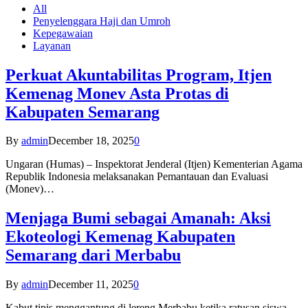
All
Penyelenggara Haji dan Umroh
Kepegawaian
Layanan
Perkuat Akuntabilitas Program, Itjen
Kemenag Monev Asta Protas di
Kabupaten Semarang
By
admin
December 18, 2025
0
Ungaran (Humas) – Inspektorat Jenderal (Itjen) Kementerian Agama
Republik Indonesia melaksanakan Pemantauan dan Evaluasi
(Monev)…
Menjaga Bumi sebagai Amanah: Aksi
Ekoteologi Kemenag Kabupaten
Semarang dari Merbabu
By
admin
December 11, 2025
0
Kabut tipis menggantung di lereng Merbabu ketika ratusan siswa-