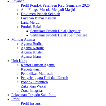
Layanan
Profil Pondok Pesantren Kab. Semarang 2026
Alih Fungsi Musola Menjadi Masjid
Dokumen Pindah Sekolah
Layanan Bimas Kristen
Lagu Merdu
Produk Halal
Sertifikasi Produk Halal | Reguler
Sertifikasi Produk Halal | Self Declare
Mimbar Agama
Agama Budha
Agama Katolik
Agama Kristen
Agama Islam
Unit Kerja
Kantor Urusan Agama
Kepegawaian
Pendidikan Madrasah
Penyelenggara Haji dan Umroh
Pondok Pesantren
Zakat dan Wakaf
Zona Integritas
Pelayanan Terpadu Satu Pintu
Profil
Profil Instansi