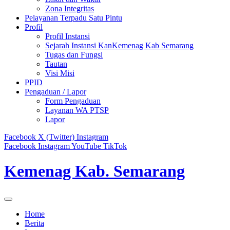
Zona Integritas
Pelayanan Terpadu Satu Pintu
Profil
Profil Instansi
Sejarah Instansi KanKemenag Kab Semarang
Tugas dan Fungsi
Tautan
Visi Misi
PPID
Pengaduan / Lapor
Form Pengaduan
Layanan WA PTSP
Lapor
Facebook
X (Twitter)
Instagram
Facebook
Instagram
YouTube
TikTok
Kemenag Kab. Semarang
Home
Berita