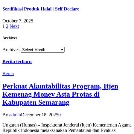
Sertifikasi Produk Halal | Self Declare
October 7, 2025
1
2
Next
Archives
Archives
Berita terbaru
Berita
Perkuat Akuntabilitas Program, Itjen
Kemenag Monev Asta Protas di
Kabupaten Semarang
By
admin
December 18, 2025
0
Ungaran (Humas) – Inspektorat Jenderal (Itjen) Kementerian Agama
Republik Indonesia melaksanakan Pemantauan dan Evaluasi