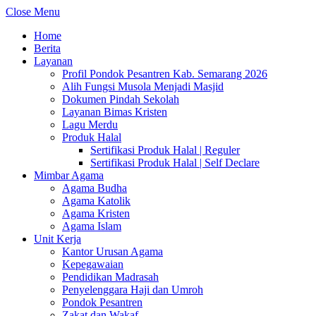
Close Menu
Home
Berita
Layanan
Profil Pondok Pesantren Kab. Semarang 2026
Alih Fungsi Musola Menjadi Masjid
Dokumen Pindah Sekolah
Layanan Bimas Kristen
Lagu Merdu
Produk Halal
Sertifikasi Produk Halal | Reguler
Sertifikasi Produk Halal | Self Declare
Mimbar Agama
Agama Budha
Agama Katolik
Agama Kristen
Agama Islam
Unit Kerja
Kantor Urusan Agama
Kepegawaian
Pendidikan Madrasah
Penyelenggara Haji dan Umroh
Pondok Pesantren
Zakat dan Wakaf