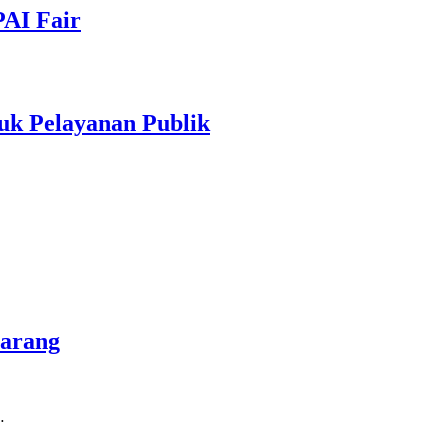
PAI Fair
uk Pelayanan Publik
marang
…