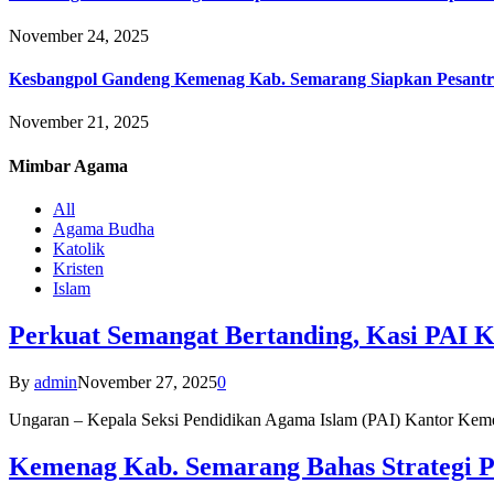
November 24, 2025
Kesbangpol Gandeng Kemenag Kab. Semarang Siapkan Pesantr
November 21, 2025
Mimbar
Agama
All
Agama Budha
Katolik
Kristen
Islam
Perkuat Semangat Bertanding, Kasi PAI 
By
admin
November 27, 2025
0
Ungaran – Kepala Seksi Pendidikan Agama Islam (PAI) Kantor K
Kemenag Kab. Semarang Bahas Strategi P