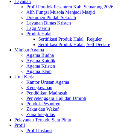
Layanan
Profil Pondok Pesantren Kab. Semarang 2026
Alih Fungsi Musola Menjadi Masjid
Dokumen Pindah Sekolah
Layanan Bimas Kristen
Lagu Merdu
Produk Halal
Sertifikasi Produk Halal | Reguler
Sertifikasi Produk Halal | Self Declare
Mimbar Agama
Agama Budha
Agama Katolik
Agama Kristen
Agama Islam
Unit Kerja
Kantor Urusan Agama
Kepegawaian
Pendidikan Madrasah
Penyelenggara Haji dan Umroh
Pondok Pesantren
Zakat dan Wakaf
Zona Integritas
Pelayanan Terpadu Satu Pintu
Profil
Profil Instansi