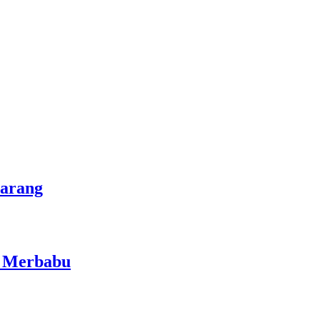
marang
i Merbabu