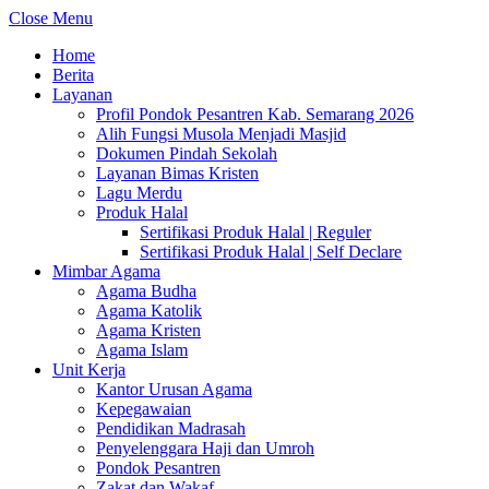
Close Menu
Home
Berita
Layanan
Profil Pondok Pesantren Kab. Semarang 2026
Alih Fungsi Musola Menjadi Masjid
Dokumen Pindah Sekolah
Layanan Bimas Kristen
Lagu Merdu
Produk Halal
Sertifikasi Produk Halal | Reguler
Sertifikasi Produk Halal | Self Declare
Mimbar Agama
Agama Budha
Agama Katolik
Agama Kristen
Agama Islam
Unit Kerja
Kantor Urusan Agama
Kepegawaian
Pendidikan Madrasah
Penyelenggara Haji dan Umroh
Pondok Pesantren
Zakat dan Wakaf