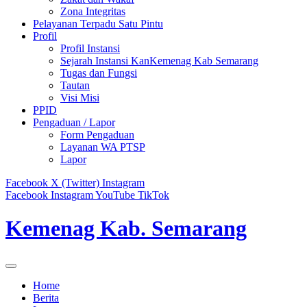
Zona Integritas
Pelayanan Terpadu Satu Pintu
Profil
Profil Instansi
Sejarah Instansi KanKemenag Kab Semarang
Tugas dan Fungsi
Tautan
Visi Misi
PPID
Pengaduan / Lapor
Form Pengaduan
Layanan WA PTSP
Lapor
Facebook
X (Twitter)
Instagram
Facebook
Instagram
YouTube
TikTok
Kemenag Kab. Semarang
Home
Berita