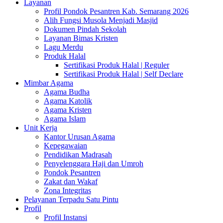
Layanan
Profil Pondok Pesantren Kab. Semarang 2026
Alih Fungsi Musola Menjadi Masjid
Dokumen Pindah Sekolah
Layanan Bimas Kristen
Lagu Merdu
Produk Halal
Sertifikasi Produk Halal | Reguler
Sertifikasi Produk Halal | Self Declare
Mimbar Agama
Agama Budha
Agama Katolik
Agama Kristen
Agama Islam
Unit Kerja
Kantor Urusan Agama
Kepegawaian
Pendidikan Madrasah
Penyelenggara Haji dan Umroh
Pondok Pesantren
Zakat dan Wakaf
Zona Integritas
Pelayanan Terpadu Satu Pintu
Profil
Profil Instansi