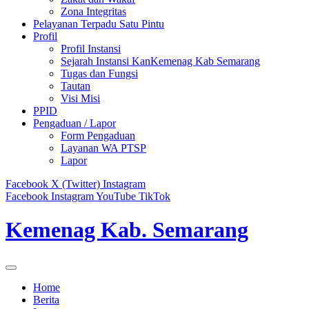
Zona Integritas
Pelayanan Terpadu Satu Pintu
Profil
Profil Instansi
Sejarah Instansi KanKemenag Kab Semarang
Tugas dan Fungsi
Tautan
Visi Misi
PPID
Pengaduan / Lapor
Form Pengaduan
Layanan WA PTSP
Lapor
Facebook
X (Twitter)
Instagram
Facebook
Instagram
YouTube
TikTok
Kemenag Kab. Semarang
Home
Berita