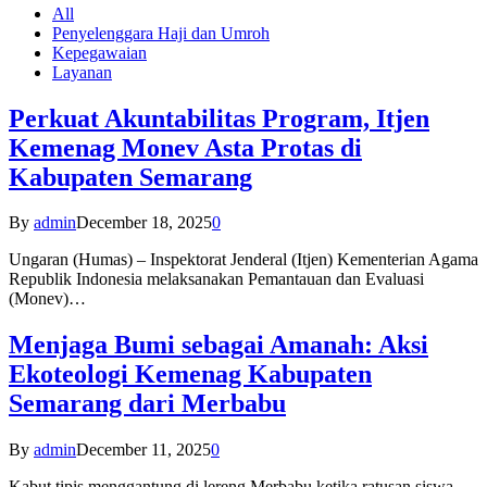
All
Penyelenggara Haji dan Umroh
Kepegawaian
Layanan
Perkuat Akuntabilitas Program, Itjen
Kemenag Monev Asta Protas di
Kabupaten Semarang
By
admin
December 18, 2025
0
Ungaran (Humas) – Inspektorat Jenderal (Itjen) Kementerian Agama
Republik Indonesia melaksanakan Pemantauan dan Evaluasi
(Monev)…
Menjaga Bumi sebagai Amanah: Aksi
Ekoteologi Kemenag Kabupaten
Semarang dari Merbabu
By
admin
December 11, 2025
0
Kabut tipis menggantung di lereng Merbabu ketika ratusan siswa-