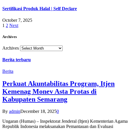
Sertifikasi Produk Halal | Self Declare
October 7, 2025
1
2
Next
Archives
Archives
Berita terbaru
Berita
Perkuat Akuntabilitas Program, Itjen
Kemenag Monev Asta Protas di
Kabupaten Semarang
By
admin
December 18, 2025
0
Ungaran (Humas) – Inspektorat Jenderal (Itjen) Kementerian Agama
Republik Indonesia melaksanakan Pemantauan dan Evaluasi