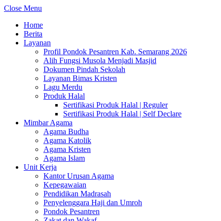
Close Menu
Home
Berita
Layanan
Profil Pondok Pesantren Kab. Semarang 2026
Alih Fungsi Musola Menjadi Masjid
Dokumen Pindah Sekolah
Layanan Bimas Kristen
Lagu Merdu
Produk Halal
Sertifikasi Produk Halal | Reguler
Sertifikasi Produk Halal | Self Declare
Mimbar Agama
Agama Budha
Agama Katolik
Agama Kristen
Agama Islam
Unit Kerja
Kantor Urusan Agama
Kepegawaian
Pendidikan Madrasah
Penyelenggara Haji dan Umroh
Pondok Pesantren
Zakat dan Wakaf