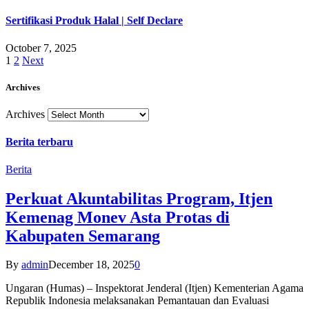
Sertifikasi Produk Halal | Self Declare
October 7, 2025
1
2
Next
Archives
Archives
Berita terbaru
Berita
Perkuat Akuntabilitas Program, Itjen
Kemenag Monev Asta Protas di
Kabupaten Semarang
By
admin
December 18, 2025
0
Ungaran (Humas) – Inspektorat Jenderal (Itjen) Kementerian Agama
Republik Indonesia melaksanakan Pemantauan dan Evaluasi