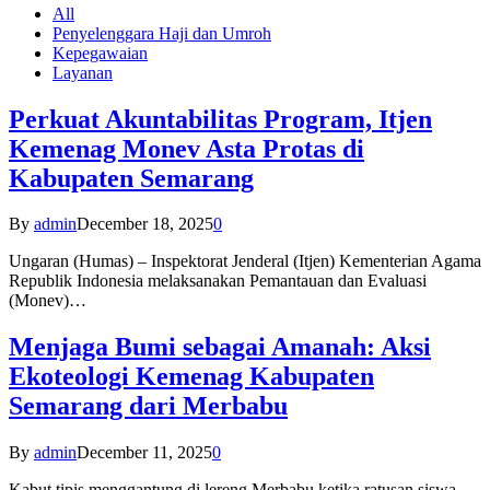
All
Penyelenggara Haji dan Umroh
Kepegawaian
Layanan
Perkuat Akuntabilitas Program, Itjen
Kemenag Monev Asta Protas di
Kabupaten Semarang
By
admin
December 18, 2025
0
Ungaran (Humas) – Inspektorat Jenderal (Itjen) Kementerian Agama
Republik Indonesia melaksanakan Pemantauan dan Evaluasi
(Monev)…
Menjaga Bumi sebagai Amanah: Aksi
Ekoteologi Kemenag Kabupaten
Semarang dari Merbabu
By
admin
December 11, 2025
0
Kabut tipis menggantung di lereng Merbabu ketika ratusan siswa-