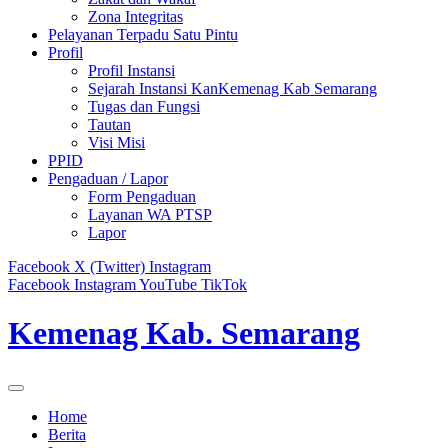
Zona Integritas
Pelayanan Terpadu Satu Pintu
Profil
Profil Instansi
Sejarah Instansi KanKemenag Kab Semarang
Tugas dan Fungsi
Tautan
Visi Misi
PPID
Pengaduan / Lapor
Form Pengaduan
Layanan WA PTSP
Lapor
Facebook
X (Twitter)
Instagram
Facebook
Instagram
YouTube
TikTok
Kemenag Kab. Semarang
Home
Berita