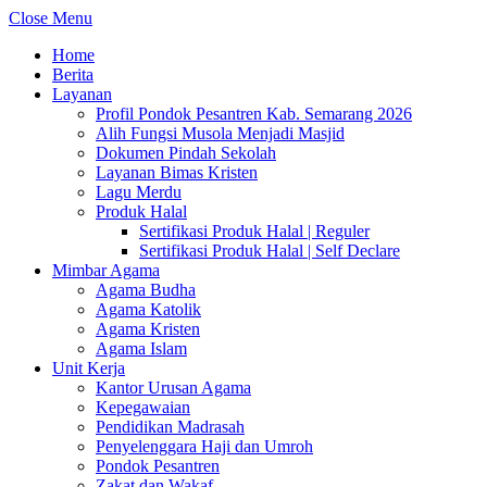
Close Menu
Home
Berita
Layanan
Profil Pondok Pesantren Kab. Semarang 2026
Alih Fungsi Musola Menjadi Masjid
Dokumen Pindah Sekolah
Layanan Bimas Kristen
Lagu Merdu
Produk Halal
Sertifikasi Produk Halal | Reguler
Sertifikasi Produk Halal | Self Declare
Mimbar Agama
Agama Budha
Agama Katolik
Agama Kristen
Agama Islam
Unit Kerja
Kantor Urusan Agama
Kepegawaian
Pendidikan Madrasah
Penyelenggara Haji dan Umroh
Pondok Pesantren
Zakat dan Wakaf