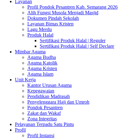
Layanan
Profil Pondok Pesantren Kab. Semarang 2026
Alih Fungsi Musola Menjadi Masjid
Dokumen Pindah Sekolah
Layanan Bimas Kristen
Lagu Merdu
Produk Halal
Sertifikasi Produk Halal | Reguler
Sertifikasi Produk Halal | Self Declare
Mimbar Agama
Agama Budha
Agama Katolik
Agama Kristen
Agama Islam
Unit Kerja
Kantor Urusan Agama
Kepegawaian
Pendidikan Madrasah
Penyelenggara Haji dan Umroh
Pondok Pesantren
Zakat dan Wakaf
Zona Integritas
Pelayanan Terpadu Satu Pintu
Profil
Profil Instansi