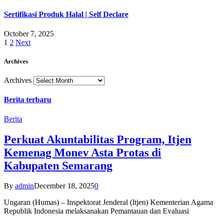
Sertifikasi Produk Halal | Self Declare
October 7, 2025
1
2
Next
Archives
Archives
Berita terbaru
Berita
Perkuat Akuntabilitas Program, Itjen
Kemenag Monev Asta Protas di
Kabupaten Semarang
By
admin
December 18, 2025
0
Ungaran (Humas) – Inspektorat Jenderal (Itjen) Kementerian Agama
Republik Indonesia melaksanakan Pemantauan dan Evaluasi