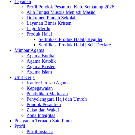
Layanan
Profil Pondok Pesantren Kab. Semarang 2026
Alih Fungsi Musola Menjadi Masjid
Dokumen Pindah Sekolah
Layanan Bimas Kristen
Lagu Merdu
Produk Halal
Sertifikasi Produk Halal | Reguler
Sertifikasi Produk Halal | Self Declare
Mimbar Agama
Agama Budha
Agama Katolik
Agama Kristen
Agama Islam
Unit Kerja
Kantor Urusan Agama
Kepegawaian
Pendidikan Madrasah
Penyelenggara Haji dan Umroh
Pondok Pesantren
Zakat dan Wakaf
Zona Integritas
Pelayanan Terpadu Satu Pintu
Profil
Profil Instansi