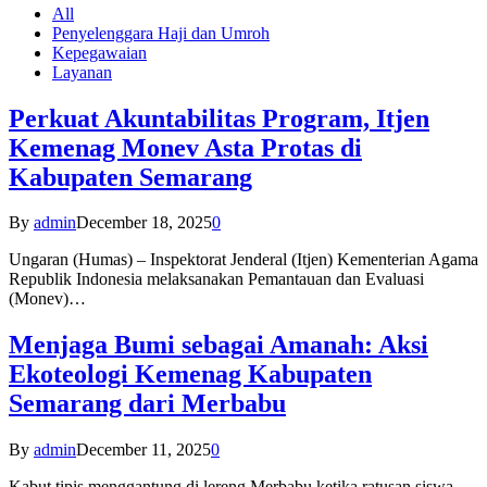
All
Penyelenggara Haji dan Umroh
Kepegawaian
Layanan
Perkuat Akuntabilitas Program, Itjen
Kemenag Monev Asta Protas di
Kabupaten Semarang
By
admin
December 18, 2025
0
Ungaran (Humas) – Inspektorat Jenderal (Itjen) Kementerian Agama
Republik Indonesia melaksanakan Pemantauan dan Evaluasi
(Monev)…
Menjaga Bumi sebagai Amanah: Aksi
Ekoteologi Kemenag Kabupaten
Semarang dari Merbabu
By
admin
December 11, 2025
0
Kabut tipis menggantung di lereng Merbabu ketika ratusan siswa-