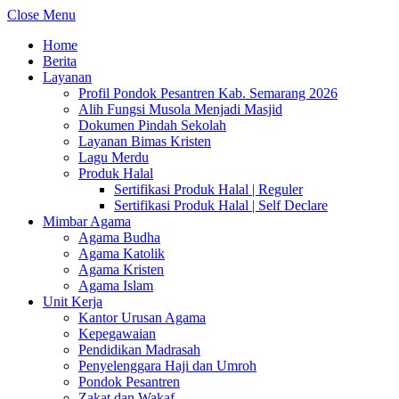
Close Menu
Home
Berita
Layanan
Profil Pondok Pesantren Kab. Semarang 2026
Alih Fungsi Musola Menjadi Masjid
Dokumen Pindah Sekolah
Layanan Bimas Kristen
Lagu Merdu
Produk Halal
Sertifikasi Produk Halal | Reguler
Sertifikasi Produk Halal | Self Declare
Mimbar Agama
Agama Budha
Agama Katolik
Agama Kristen
Agama Islam
Unit Kerja
Kantor Urusan Agama
Kepegawaian
Pendidikan Madrasah
Penyelenggara Haji dan Umroh
Pondok Pesantren
Zakat dan Wakaf