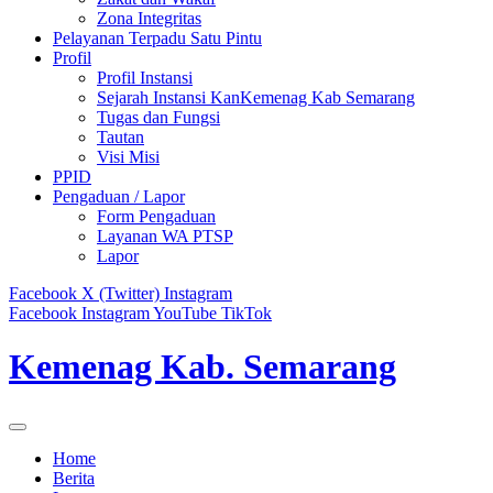
Zona Integritas
Pelayanan Terpadu Satu Pintu
Profil
Profil Instansi
Sejarah Instansi KanKemenag Kab Semarang
Tugas dan Fungsi
Tautan
Visi Misi
PPID
Pengaduan / Lapor
Form Pengaduan
Layanan WA PTSP
Lapor
Facebook
X (Twitter)
Instagram
Facebook
Instagram
YouTube
TikTok
Kemenag Kab. Semarang
Home
Berita