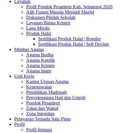
Layanan
Profil Pondok Pesantren Kab. Semarang 2026
Alih Fungsi Musola Menjadi Masjid
Dokumen Pindah Sekolah
Layanan Bimas Kristen
Lagu Merdu
Produk Halal
Sertifikasi Produk Halal | Reguler
Sertifikasi Produk Halal | Self Declare
Mimbar Agama
Agama Budha
Agama Katolik
Agama Kristen
Agama Islam
Unit Kerja
Kantor Urusan Agama
Kepegawaian
Pendidikan Madrasah
Penyelenggara Haji dan Umroh
Pondok Pesantren
Zakat dan Wakaf
Zona Integritas
Pelayanan Terpadu Satu Pintu
Profil
Profil Instansi