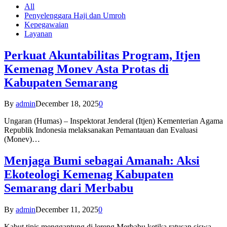
All
Penyelenggara Haji dan Umroh
Kepegawaian
Layanan
Perkuat Akuntabilitas Program, Itjen
Kemenag Monev Asta Protas di
Kabupaten Semarang
By
admin
December 18, 2025
0
Ungaran (Humas) – Inspektorat Jenderal (Itjen) Kementerian Agama
Republik Indonesia melaksanakan Pemantauan dan Evaluasi
(Monev)…
Menjaga Bumi sebagai Amanah: Aksi
Ekoteologi Kemenag Kabupaten
Semarang dari Merbabu
By
admin
December 11, 2025
0
Kabut tipis menggantung di lereng Merbabu ketika ratusan siswa-