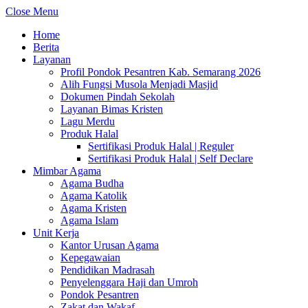
Close Menu
Home
Berita
Layanan
Profil Pondok Pesantren Kab. Semarang 2026
Alih Fungsi Musola Menjadi Masjid
Dokumen Pindah Sekolah
Layanan Bimas Kristen
Lagu Merdu
Produk Halal
Sertifikasi Produk Halal | Reguler
Sertifikasi Produk Halal | Self Declare
Mimbar Agama
Agama Budha
Agama Katolik
Agama Kristen
Agama Islam
Unit Kerja
Kantor Urusan Agama
Kepegawaian
Pendidikan Madrasah
Penyelenggara Haji dan Umroh
Pondok Pesantren
Zakat dan Wakaf