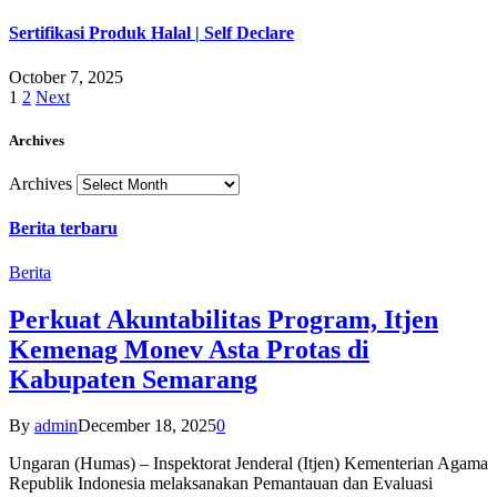
Sertifikasi Produk Halal | Self Declare
October 7, 2025
1
2
Next
Archives
Archives
Berita terbaru
Berita
Perkuat Akuntabilitas Program, Itjen
Kemenag Monev Asta Protas di
Kabupaten Semarang
By
admin
December 18, 2025
0
Ungaran (Humas) – Inspektorat Jenderal (Itjen) Kementerian Agama
Republik Indonesia melaksanakan Pemantauan dan Evaluasi