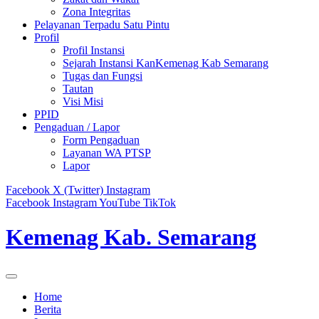
Zona Integritas
Pelayanan Terpadu Satu Pintu
Profil
Profil Instansi
Sejarah Instansi KanKemenag Kab Semarang
Tugas dan Fungsi
Tautan
Visi Misi
PPID
Pengaduan / Lapor
Form Pengaduan
Layanan WA PTSP
Lapor
Facebook
X (Twitter)
Instagram
Facebook
Instagram
YouTube
TikTok
Kemenag Kab. Semarang
Home
Berita