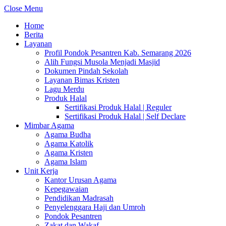
Close Menu
Home
Berita
Layanan
Profil Pondok Pesantren Kab. Semarang 2026
Alih Fungsi Musola Menjadi Masjid
Dokumen Pindah Sekolah
Layanan Bimas Kristen
Lagu Merdu
Produk Halal
Sertifikasi Produk Halal | Reguler
Sertifikasi Produk Halal | Self Declare
Mimbar Agama
Agama Budha
Agama Katolik
Agama Kristen
Agama Islam
Unit Kerja
Kantor Urusan Agama
Kepegawaian
Pendidikan Madrasah
Penyelenggara Haji dan Umroh
Pondok Pesantren
Zakat dan Wakaf