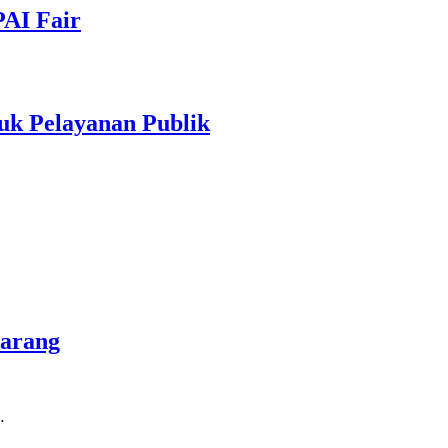
PAI Fair
uk Pelayanan Publik
marang
…