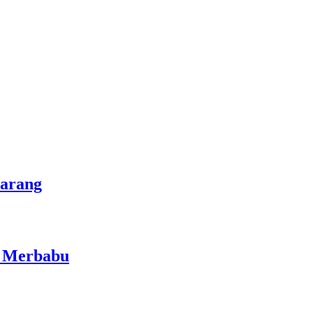
marang
i Merbabu