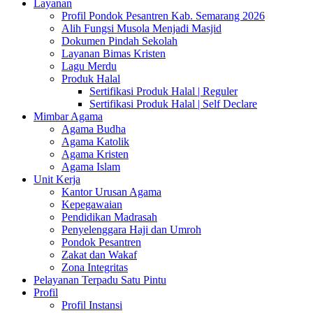
Layanan
Profil Pondok Pesantren Kab. Semarang 2026
Alih Fungsi Musola Menjadi Masjid
Dokumen Pindah Sekolah
Layanan Bimas Kristen
Lagu Merdu
Produk Halal
Sertifikasi Produk Halal | Reguler
Sertifikasi Produk Halal | Self Declare
Mimbar Agama
Agama Budha
Agama Katolik
Agama Kristen
Agama Islam
Unit Kerja
Kantor Urusan Agama
Kepegawaian
Pendidikan Madrasah
Penyelenggara Haji dan Umroh
Pondok Pesantren
Zakat dan Wakaf
Zona Integritas
Pelayanan Terpadu Satu Pintu
Profil
Profil Instansi