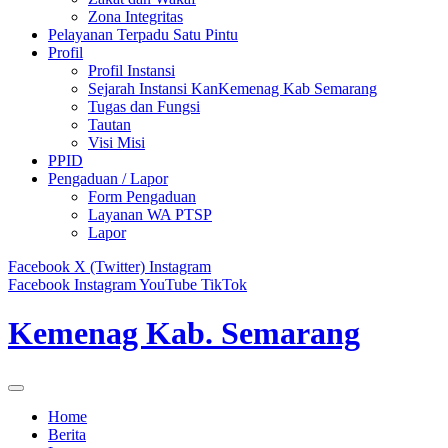
Zona Integritas
Pelayanan Terpadu Satu Pintu
Profil
Profil Instansi
Sejarah Instansi KanKemenag Kab Semarang
Tugas dan Fungsi
Tautan
Visi Misi
PPID
Pengaduan / Lapor
Form Pengaduan
Layanan WA PTSP
Lapor
Facebook
X (Twitter)
Instagram
Facebook
Instagram
YouTube
TikTok
Kemenag Kab. Semarang
Home
Berita