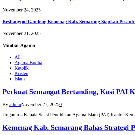
November 24, 2025
Kesbangpol Gandeng Kemenag Kab. Semarang Siapkan Pesantr
November 21, 2025
Mimbar
Agama
All
Agama Budha
Katolik
Kristen
Islam
Perkuat Semangat Bertanding, Kasi PAI 
By
admin
November 27, 2025
0
Ungaran – Kepala Seksi Pendidikan Agama Islam (PAI) Kantor K
Kemenag Kab. Semarang Bahas Strategi P