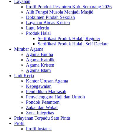
Layanan
Profil Pondok Pesantren Kab. Semarang 2026
Alih Fungsi Musola Menjadi Masjid
Dokumen Pindah Sekolah
Layanan Bimas Kristen
Lagu Merdu
Produk Halal
Sertifikasi Produk Halal | Reguler
Sertifikasi Produk Halal | Self Declare
Mimbar Agama
Agama Budha
Agama Katolik
Agama Kristen
Agama Islam
Unit Kerja
Kantor Urusan Agama
Kepegawaian
Pendidikan Madrasah
Penyelenggara Haji dan Umroh
Pondok Pesantren
Zakat dan Wakaf
Zona Integritas
Pelayanan Terpadu Satu Pintu
Profil
Profil Instansi