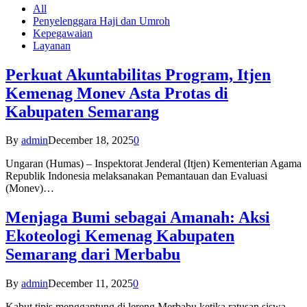
All
Penyelenggara Haji dan Umroh
Kepegawaian
Layanan
Perkuat Akuntabilitas Program, Itjen
Kemenag Monev Asta Protas di
Kabupaten Semarang
By
admin
December 18, 2025
0
Ungaran (Humas) – Inspektorat Jenderal (Itjen) Kementerian Agama
Republik Indonesia melaksanakan Pemantauan dan Evaluasi
(Monev)…
Menjaga Bumi sebagai Amanah: Aksi
Ekoteologi Kemenag Kabupaten
Semarang dari Merbabu
By
admin
December 11, 2025
0
Kabut tipis menggantung di lereng Merbabu ketika ratusan siswa-