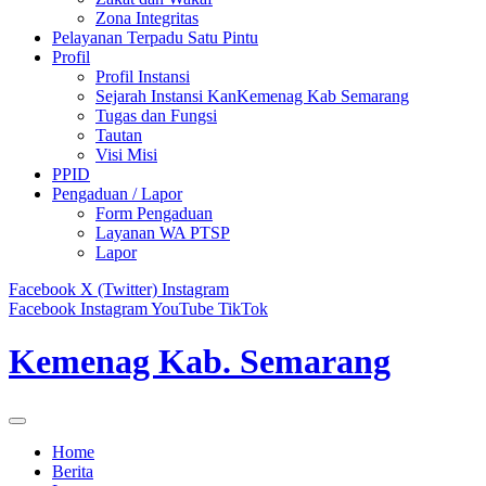
Zona Integritas
Pelayanan Terpadu Satu Pintu
Profil
Profil Instansi
Sejarah Instansi KanKemenag Kab Semarang
Tugas dan Fungsi
Tautan
Visi Misi
PPID
Pengaduan / Lapor
Form Pengaduan
Layanan WA PTSP
Lapor
Facebook
X (Twitter)
Instagram
Facebook
Instagram
YouTube
TikTok
Kemenag Kab. Semarang
Home
Berita