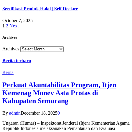
Sertifikasi Produk Halal | Self Declare
October 7, 2025
1
2
Next
Archives
Archives
Berita terbaru
Berita
Perkuat Akuntabilitas Program, Itjen
Kemenag Monev Asta Protas di
Kabupaten Semarang
By
admin
December 18, 2025
0
Ungaran (Humas) – Inspektorat Jenderal (Itjen) Kementerian Agama
Republik Indonesia melaksanakan Pemantauan dan Evaluasi