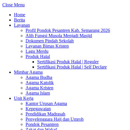
Close Menu
Home
Berita
Layanan
Profil Pondok Pesantren Kab. Semarang 2026
Alih Fungsi Musola Menjadi Masjid
Dokumen Pindah Sekolah
Layanan Bimas Kristen
Lagu Merdu
Produk Halal
Sertifikasi Produk Halal | Reguler
Sertifikasi Produk Halal | Self Declare
Mimbar Agama
Agama Budha
Agama Katolik
Agama Kristen
Agama Islam
Unit Kerja
Kantor Urusan Agama
Kepegawaian
Pendidikan Madrasah
Penyelenggara Haji dan Umroh
Pondok Pesantren
Zakat dan Wakaf