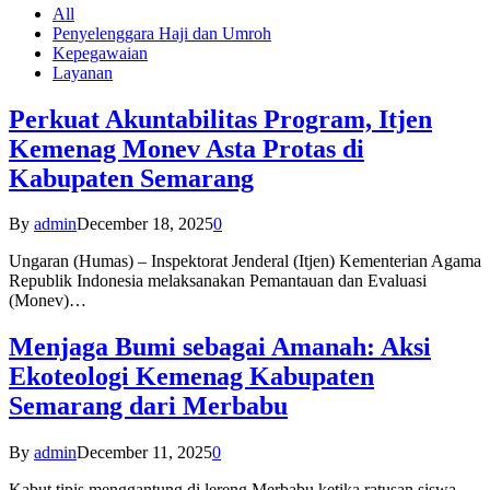
All
Penyelenggara Haji dan Umroh
Kepegawaian
Layanan
Perkuat Akuntabilitas Program, Itjen
Kemenag Monev Asta Protas di
Kabupaten Semarang
By
admin
December 18, 2025
0
Ungaran (Humas) – Inspektorat Jenderal (Itjen) Kementerian Agama
Republik Indonesia melaksanakan Pemantauan dan Evaluasi
(Monev)…
Menjaga Bumi sebagai Amanah: Aksi
Ekoteologi Kemenag Kabupaten
Semarang dari Merbabu
By
admin
December 11, 2025
0
Kabut tipis menggantung di lereng Merbabu ketika ratusan siswa-