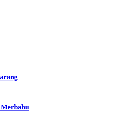
marang
i Merbabu