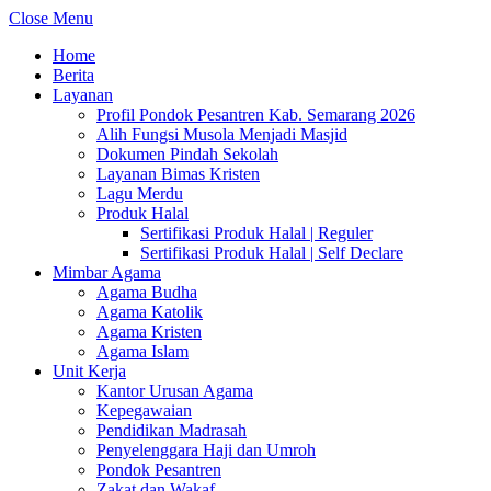
Close Menu
Home
Berita
Layanan
Profil Pondok Pesantren Kab. Semarang 2026
Alih Fungsi Musola Menjadi Masjid
Dokumen Pindah Sekolah
Layanan Bimas Kristen
Lagu Merdu
Produk Halal
Sertifikasi Produk Halal | Reguler
Sertifikasi Produk Halal | Self Declare
Mimbar Agama
Agama Budha
Agama Katolik
Agama Kristen
Agama Islam
Unit Kerja
Kantor Urusan Agama
Kepegawaian
Pendidikan Madrasah
Penyelenggara Haji dan Umroh
Pondok Pesantren
Zakat dan Wakaf