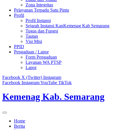
Zona Integritas
Pelayanan Terpadu Satu Pintu
Profil
Profil Instansi
Sejarah Instansi KanKemenag Kab Semarang
Tugas dan Fungsi
Tautan
Visi Misi
PPID
Pengaduan / Lapor
Form Pengaduan
Layanan WA PTSP
Lapor
Facebook
X (Twitter)
Instagram
Facebook
Instagram
YouTube
TikTok
Kemenag Kab. Semarang
Home
Berita