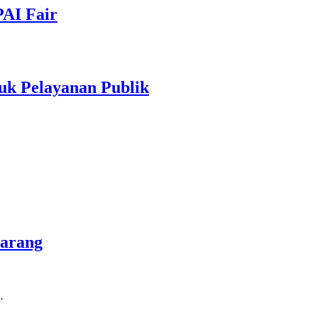
PAI Fair
uk Pelayanan Publik
marang
…