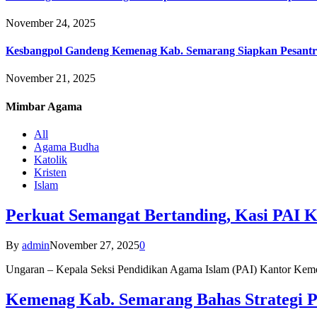
November 24, 2025
Kesbangpol Gandeng Kemenag Kab. Semarang Siapkan Pesantr
November 21, 2025
Mimbar
Agama
All
Agama Budha
Katolik
Kristen
Islam
Perkuat Semangat Bertanding, Kasi PAI 
By
admin
November 27, 2025
0
Ungaran – Kepala Seksi Pendidikan Agama Islam (PAI) Kantor K
Kemenag Kab. Semarang Bahas Strategi P