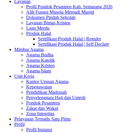
Layanan
Profil Pondok Pesantren Kab. Semarang 2026
Alih Fungsi Musola Menjadi Masjid
Dokumen Pindah Sekolah
Layanan Bimas Kristen
Lagu Merdu
Produk Halal
Sertifikasi Produk Halal | Reguler
Sertifikasi Produk Halal | Self Declare
Mimbar Agama
Agama Budha
Agama Katolik
Agama Kristen
Agama Islam
Unit Kerja
Kantor Urusan Agama
Kepegawaian
Pendidikan Madrasah
Penyelenggara Haji dan Umroh
Pondok Pesantren
Zakat dan Wakaf
Zona Integritas
Pelayanan Terpadu Satu Pintu
Profil
Profil Instansi