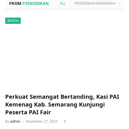
FROM
PENDIDIKAN
ALL
PENDIDIKAN MADRASAH
PO
BERITA
Perkuat Semangat Bertanding, Kasi PAI
Kemenag Kab. Semarang Kunjungi
Peserta PAI Fair
By
admin
November 27, 2025
0