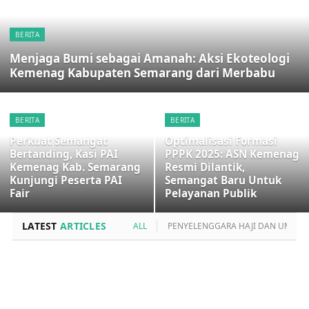
BERITA
Menjaga Bumi sebagai Amanah: Aksi Ekoteologi
Kemenag Kabupaten Semarang dari Merbabu
BERITA
BERITA
Perkuat Semangat
Optimalisasi Formasi
Bertanding, Kasi PAI
PPPK 2025: ASN Kemenag
Kemenag Kab. Semarang
Resmi Dilantik,
Kunjungi Peserta PAI
Semangat Baru Untuk
Fair
Pelayanan Publik
LATEST
ARTICLES
ALL
PENYELENGGARA HAJI DAN UMRO