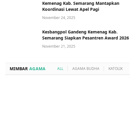
Kemenag Kab. Semarang Mantapkan
Koordinasi Lewat Apel Pagi
November 24, 2025
Kesbangpol Gandeng Kemenag Kab.
Semarang Siapkan Pesantren Award 2026
November 21, 2025
MIMBAR
AGAMA
ALL
AGAMA BUDHA
KATOLIK
K