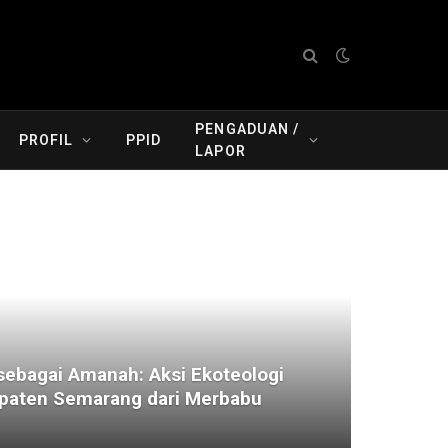
PENGADUAN /
PROFIL
PPID
LAPOR
ebagai Amanah: Aksi Ekoteologi
aten Semarang dari Merbabu