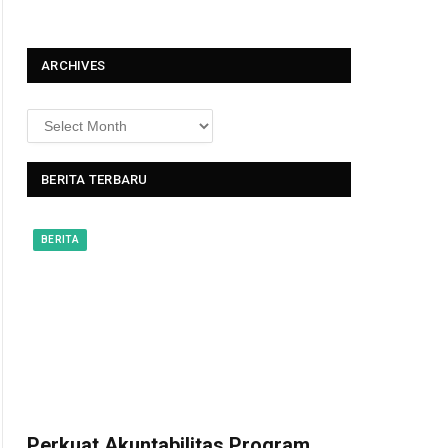
t
ARCHIVES
BERITA TERBARU
BERITA
Perkuat Akuntabilitas Program,