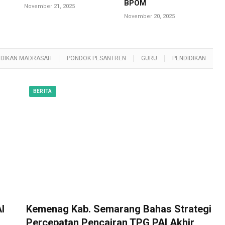
BPOM
November 21, 2025
November 20, 2025
IDIKAN MADRASAH
PONDOK PESANTREN
GURU
PENDIDIKAN
BERITA
I
Kemenag Kab. Semarang Bahas Strategi
Percepatan Pencairan TPG PAI Akhir