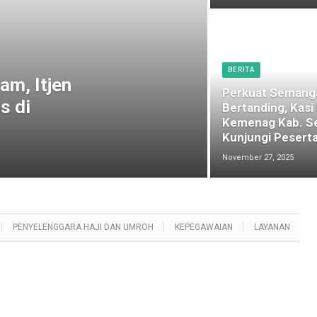
BERITA
am, Itjen
Perkuat Semang
s di
Bertanding, Kasi
Kemenag Kab. S
Kunjungi Peserta
November 27, 2025
PENYELENGGARA HAJI DAN UMROH
KEPEGAWAIAN
LAYANAN