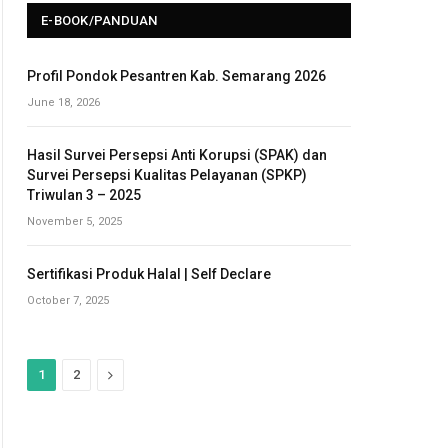
E-BOOK/PANDUAN
Profil Pondok Pesantren Kab. Semarang 2026
June 18, 2026
Hasil Survei Persepsi Anti Korupsi (SPAK) dan
Survei Persepsi Kualitas Pelayanan (SPKP)
Triwulan 3 – 2025
November 5, 2025
Sertifikasi Produk Halal | Self Declare
October 7, 2025
N
1
2
e
x