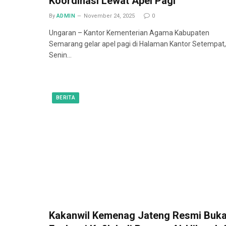
Koordinasi Lewat Apel Pagi
By
ADMIN
November 24, 2025
0
Ungaran – Kantor Kementerian Agama Kabupaten
Semarang gelar apel pagi di Halaman Kantor Setempat,
Senin…
BERITA
Kakanwil Kemenag Jateng Resmi Buk