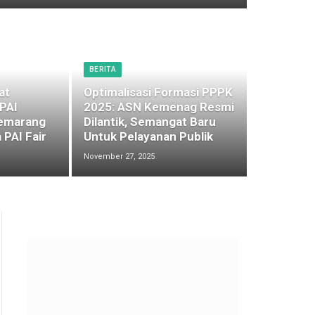
BERITA
at
Optimalisasi Formasi PPPK
 PAI
2025: ASN Kemenag Resmi
emarang
Dilantik, Semangat Baru
 PAI Fair
Untuk Pelayanan Publik
November 27, 2025