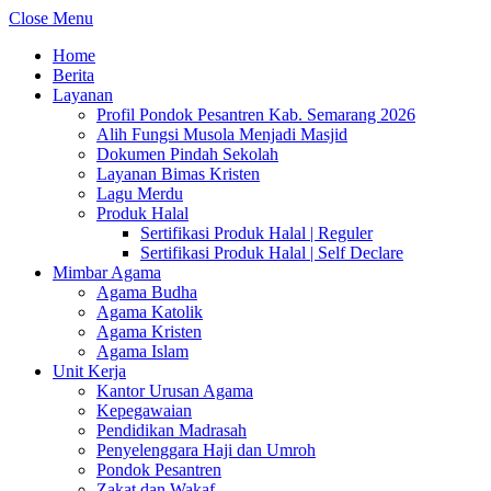
Close Menu
Home
Berita
Layanan
Profil Pondok Pesantren Kab. Semarang 2026
Alih Fungsi Musola Menjadi Masjid
Dokumen Pindah Sekolah
Layanan Bimas Kristen
Lagu Merdu
Produk Halal
Sertifikasi Produk Halal | Reguler
Sertifikasi Produk Halal | Self Declare
Mimbar Agama
Agama Budha
Agama Katolik
Agama Kristen
Agama Islam
Unit Kerja
Kantor Urusan Agama
Kepegawaian
Pendidikan Madrasah
Penyelenggara Haji dan Umroh
Pondok Pesantren
Zakat dan Wakaf