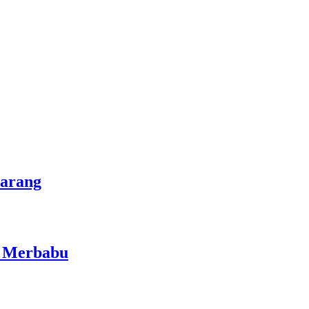
marang
i Merbabu