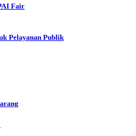
PAI Fair
uk Pelayanan Publik
marang
…