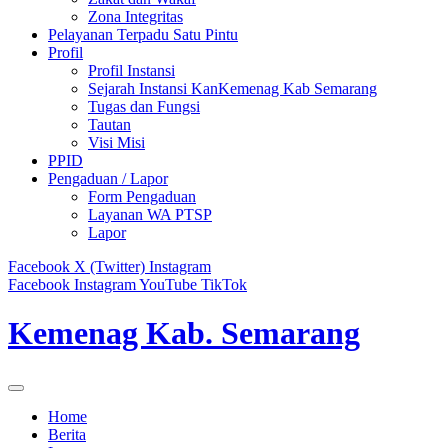
Zona Integritas
Pelayanan Terpadu Satu Pintu
Profil
Profil Instansi
Sejarah Instansi KanKemenag Kab Semarang
Tugas dan Fungsi
Tautan
Visi Misi
PPID
Pengaduan / Lapor
Form Pengaduan
Layanan WA PTSP
Lapor
Facebook
X (Twitter)
Instagram
Facebook
Instagram
YouTube
TikTok
Kemenag Kab. Semarang
Home
Berita