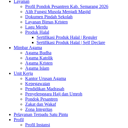
Layanan
Profil Pondok Pesantren Kab. Semarang 2026
Alih Fungsi Musola Menjadi Masjid
Dokumen Pindah Sekolah
Layanan Bimas Kristen
Lagu Merdu
Produk Halal
Sertifikasi Produk Halal | Reguler
Sertifikasi Produk Halal | Self Declare
Mimbar Agama
Agama Budha
Agama Katolik
Agama Kristen
Agama Islam
Unit Kerja
Kantor Urusan Agama
Kepegawaian
Pendidikan Madrasah
Penyelenggara Haji dan Umroh
Pondok Pesantren
Zakat dan Wakaf
Zona Integritas
Pelayanan Terpadu Satu Pintu
Profil
Profil Instansi