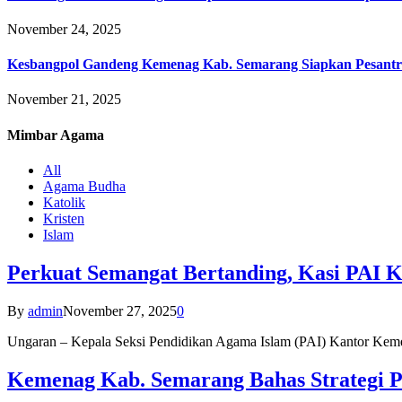
November 24, 2025
Kesbangpol Gandeng Kemenag Kab. Semarang Siapkan Pesantr
November 21, 2025
Mimbar
Agama
All
Agama Budha
Katolik
Kristen
Islam
Perkuat Semangat Bertanding, Kasi PAI 
By
admin
November 27, 2025
0
Ungaran – Kepala Seksi Pendidikan Agama Islam (PAI) Kantor K
Kemenag Kab. Semarang Bahas Strategi P