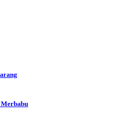
marang
i Merbabu