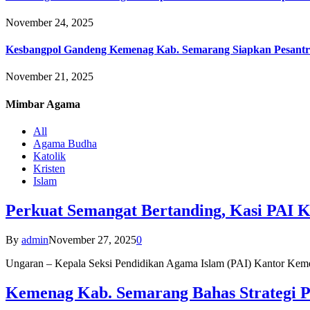
November 24, 2025
Kesbangpol Gandeng Kemenag Kab. Semarang Siapkan Pesantr
November 21, 2025
Mimbar
Agama
All
Agama Budha
Katolik
Kristen
Islam
Perkuat Semangat Bertanding, Kasi PAI 
By
admin
November 27, 2025
0
Ungaran – Kepala Seksi Pendidikan Agama Islam (PAI) Kantor K
Kemenag Kab. Semarang Bahas Strategi P