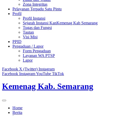
Zona Integritas
Pelayanan Terpadu Satu Pintu
Profil
Profil Instansi
Sejarah Instansi KanKemenag Kab Semarang
Tugas dan Fungsi
Tautan
Visi Misi
PPID
Pengaduan / Lapor
Form Pengaduan
Layanan WA PTSP
Lapor
Facebook
X (Twitter)
Instagram
Facebook
Instagram
YouTube
TikTok
Kemenag Kab. Semarang
Home
Berita