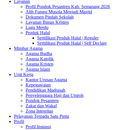
Layanan
Profil Pondok Pesantren Kab. Semarang 2026
Alih Fungsi Musola Menjadi Masjid
Dokumen Pindah Sekolah
Layanan Bimas Kristen
Lagu Merdu
Produk Halal
Sertifikasi Produk Halal | Reguler
Sertifikasi Produk Halal | Self Declare
Mimbar Agama
Agama Budha
Agama Katolik
Agama Kristen
Agama Islam
Unit Kerja
Kantor Urusan Agama
Kepegawaian
Pendidikan Madrasah
Penyelenggara Haji dan Umroh
Pondok Pesantren
Zakat dan Wakaf
Zona Integritas
Pelayanan Terpadu Satu Pintu
Profil
Profil Instansi