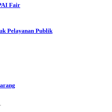
PAI Fair
uk Pelayanan Publik
marang
…