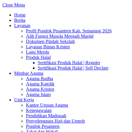
Close Menu
Home
Berita
Layanan
Profil Pondok Pesantren Kab. Semarang 2026
Alih Fungsi Musola Menjadi Masjid
Dokumen Pindah Sekolah
Layanan Bimas Kristen
Lagu Merdu
Produk Halal
Sertifikasi Produk Halal | Reguler
Sertifikasi Produk Halal | Self Declare
Mimbar Agama
Agama Budha
Agama Katolik
Agama Kristen
Agama Islam
Unit Kerja
Kantor Urusan Agama
Kepegawaian
Pendidikan Madrasah
Penyelenggara Haji dan Umroh
Pondok Pesantren
Zakat dan Wakaf