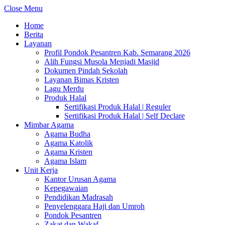
Close Menu
Home
Berita
Layanan
Profil Pondok Pesantren Kab. Semarang 2026
Alih Fungsi Musola Menjadi Masjid
Dokumen Pindah Sekolah
Layanan Bimas Kristen
Lagu Merdu
Produk Halal
Sertifikasi Produk Halal | Reguler
Sertifikasi Produk Halal | Self Declare
Mimbar Agama
Agama Budha
Agama Katolik
Agama Kristen
Agama Islam
Unit Kerja
Kantor Urusan Agama
Kepegawaian
Pendidikan Madrasah
Penyelenggara Haji dan Umroh
Pondok Pesantren
Zakat dan Wakaf