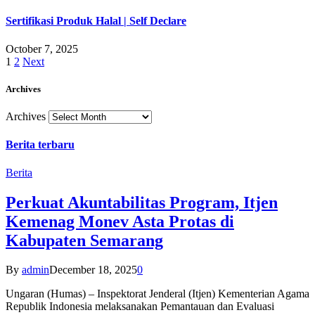
Sertifikasi Produk Halal | Self Declare
October 7, 2025
1
2
Next
Archives
Archives
Berita terbaru
Berita
Perkuat Akuntabilitas Program, Itjen
Kemenag Monev Asta Protas di
Kabupaten Semarang
By
admin
December 18, 2025
0
Ungaran (Humas) – Inspektorat Jenderal (Itjen) Kementerian Agama
Republik Indonesia melaksanakan Pemantauan dan Evaluasi