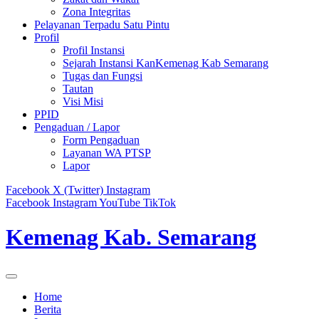
Zona Integritas
Pelayanan Terpadu Satu Pintu
Profil
Profil Instansi
Sejarah Instansi KanKemenag Kab Semarang
Tugas dan Fungsi
Tautan
Visi Misi
PPID
Pengaduan / Lapor
Form Pengaduan
Layanan WA PTSP
Lapor
Facebook
X (Twitter)
Instagram
Facebook
Instagram
YouTube
TikTok
Kemenag Kab. Semarang
Home
Berita