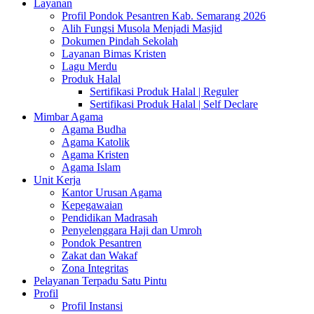
Layanan
Profil Pondok Pesantren Kab. Semarang 2026
Alih Fungsi Musola Menjadi Masjid
Dokumen Pindah Sekolah
Layanan Bimas Kristen
Lagu Merdu
Produk Halal
Sertifikasi Produk Halal | Reguler
Sertifikasi Produk Halal | Self Declare
Mimbar Agama
Agama Budha
Agama Katolik
Agama Kristen
Agama Islam
Unit Kerja
Kantor Urusan Agama
Kepegawaian
Pendidikan Madrasah
Penyelenggara Haji dan Umroh
Pondok Pesantren
Zakat dan Wakaf
Zona Integritas
Pelayanan Terpadu Satu Pintu
Profil
Profil Instansi