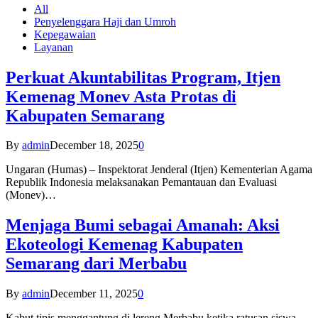
All
Penyelenggara Haji dan Umroh
Kepegawaian
Layanan
Perkuat Akuntabilitas Program, Itjen
Kemenag Monev Asta Protas di
Kabupaten Semarang
By
admin
December 18, 2025
0
Ungaran (Humas) – Inspektorat Jenderal (Itjen) Kementerian Agama
Republik Indonesia melaksanakan Pemantauan dan Evaluasi
(Monev)…
Menjaga Bumi sebagai Amanah: Aksi
Ekoteologi Kemenag Kabupaten
Semarang dari Merbabu
By
admin
December 11, 2025
0
Kabut tipis menggantung di lereng Merbabu ketika ratusan siswa-