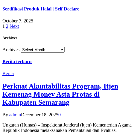
Sertifikasi Produk Halal | Self Declare
October 7, 2025
1
2
Next
Archives
Archives
Berita terbaru
Berita
Perkuat Akuntabilitas Program, Itjen
Kemenag Monev Asta Protas di
Kabupaten Semarang
By
admin
December 18, 2025
0
Ungaran (Humas) – Inspektorat Jenderal (Itjen) Kementerian Agama
Republik Indonesia melaksanakan Pemantauan dan Evaluasi