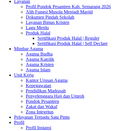
Layanan
Profil Pondok Pesantren Kab. Semarang 2026
Alih Fungsi Musola Menjadi Masjid
Dokumen Pindah Sekolah
Layanan Bimas Kristen
Lagu Merdu
Produk Halal
Sertifikasi Produk Halal | Reguler
Sertifikasi Produk Halal | Self Declare
Mimbar Agama
Agama Budha
Agama Katolik
Agama Kristen
Agama Islam
Unit Kerja
Kantor Urusan Agama
Kepegawaian
Pendidikan Madrasah
Penyelenggara Haji dan Umroh
Pondok Pesantren
Zakat dan Wakaf
Zona Integritas
Pelayanan Terpadu Satu Pintu
Profil
Profil Instansi