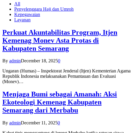
All
Penyelenggara Haji dan Umroh
Kepegawaian
Layanan
Perkuat Akuntabilitas Program, Itjen
Kemenag Monev Asta Protas di
Kabupaten Semarang
By
admin
December 18, 2025
0
Ungaran (Humas) – Inspektorat Jenderal (Itjen) Kementerian Agama
Republik Indonesia melaksanakan Pemantauan dan Evaluasi
(Monev)…
Menjaga Bumi sebagai Amanah: Aksi
Ekoteologi Kemenag Kabupaten
Semarang dari Merbabu
By
admin
December 11, 2025
0
Kabut tipis menggantung di lereng Merbabu ketika ratusan siswa-