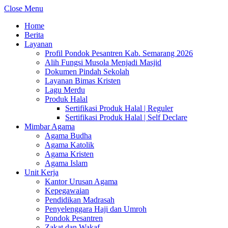
Close Menu
Home
Berita
Layanan
Profil Pondok Pesantren Kab. Semarang 2026
Alih Fungsi Musola Menjadi Masjid
Dokumen Pindah Sekolah
Layanan Bimas Kristen
Lagu Merdu
Produk Halal
Sertifikasi Produk Halal | Reguler
Sertifikasi Produk Halal | Self Declare
Mimbar Agama
Agama Budha
Agama Katolik
Agama Kristen
Agama Islam
Unit Kerja
Kantor Urusan Agama
Kepegawaian
Pendidikan Madrasah
Penyelenggara Haji dan Umroh
Pondok Pesantren
Zakat dan Wakaf