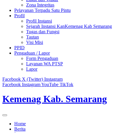
Zona Integritas
Pelayanan Terpadu Satu Pintu
Profil
Profil Instansi
Sejarah Instansi KanKemenag Kab Semarang
Tugas dan Fungsi
Tautan
Visi Misi
PPID
Pengaduan / Lapor
Form Pengaduan
Layanan WA PTSP
Lapor
Facebook
X (Twitter)
Instagram
Facebook
Instagram
YouTube
TikTok
Kemenag Kab. Semarang
Home
Berita