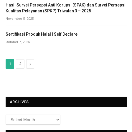
Hasil Survei Persepsi Anti Korupsi (SPAK) dan Survei Persepsi
Kualitas Pelayanan (SPKP) Triwulan 3 – 2025
November 5, 2025
Sertifikasi Produk Halal | Self Declare
October 7, 2025
N
1
2
e
x
t
ARCHIVES