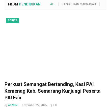
FROM
PENDIDIKAN
ALL
PENDIDIKAN MADRASAH
POND
BERITA
Perkuat Semangat Bertanding, Kasi PAI
Kemenag Kab. Semarang Kunjungi Peserta
PAI Fair
By
ADMIN
November 27, 2025
0