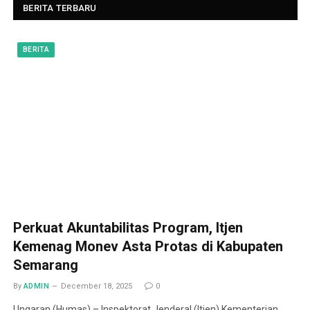
BERITA TERBARU
BERITA
Perkuat Akuntabilitas Program, Itjen
Kemenag Monev Asta Protas di Kabupaten
Semarang
By
ADMIN
December 18, 2025
0
Ungaran (Humas) – Inspektorat Jenderal (Itjen) Kementerian