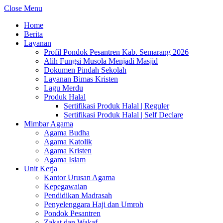
Close Menu
Home
Berita
Layanan
Profil Pondok Pesantren Kab. Semarang 2026
Alih Fungsi Musola Menjadi Masjid
Dokumen Pindah Sekolah
Layanan Bimas Kristen
Lagu Merdu
Produk Halal
Sertifikasi Produk Halal | Reguler
Sertifikasi Produk Halal | Self Declare
Mimbar Agama
Agama Budha
Agama Katolik
Agama Kristen
Agama Islam
Unit Kerja
Kantor Urusan Agama
Kepegawaian
Pendidikan Madrasah
Penyelenggara Haji dan Umroh
Pondok Pesantren
Zakat dan Wakaf