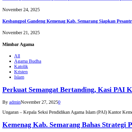
November 24, 2025
Kesbangpol Gandeng Kemenag Kab. Semarang Siapkan Pesantr
November 21, 2025
Mimbar
Agama
All
Agama Budha
Katolik
Kristen
Islam
Perkuat Semangat Bertanding, Kasi PAI 
By
admin
November 27, 2025
0
Ungaran – Kepala Seksi Pendidikan Agama Islam (PAI) Kantor K
Kemenag Kab. Semarang Bahas Strategi P