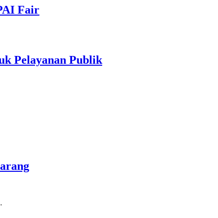
PAI Fair
uk Pelayanan Publik
marang
…