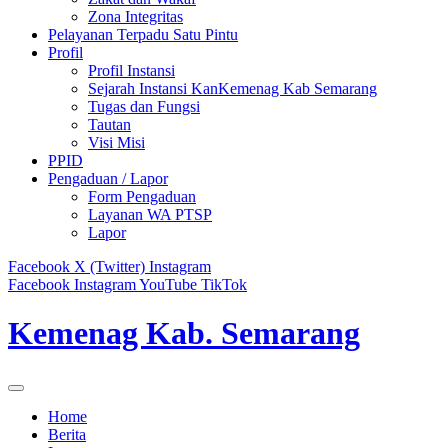
Zona Integritas
Pelayanan Terpadu Satu Pintu
Profil
Profil Instansi
Sejarah Instansi KanKemenag Kab Semarang
Tugas dan Fungsi
Tautan
Visi Misi
PPID
Pengaduan / Lapor
Form Pengaduan
Layanan WA PTSP
Lapor
Facebook
X (Twitter)
Instagram
Facebook
Instagram
YouTube
TikTok
Kemenag Kab. Semarang
Home
Berita