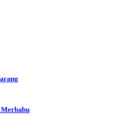
marang
i Merbabu