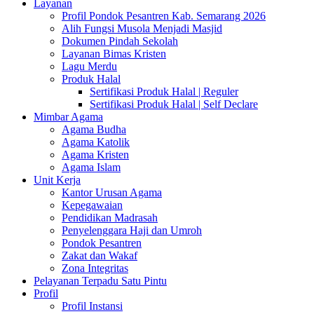
Layanan
Profil Pondok Pesantren Kab. Semarang 2026
Alih Fungsi Musola Menjadi Masjid
Dokumen Pindah Sekolah
Layanan Bimas Kristen
Lagu Merdu
Produk Halal
Sertifikasi Produk Halal | Reguler
Sertifikasi Produk Halal | Self Declare
Mimbar Agama
Agama Budha
Agama Katolik
Agama Kristen
Agama Islam
Unit Kerja
Kantor Urusan Agama
Kepegawaian
Pendidikan Madrasah
Penyelenggara Haji dan Umroh
Pondok Pesantren
Zakat dan Wakaf
Zona Integritas
Pelayanan Terpadu Satu Pintu
Profil
Profil Instansi