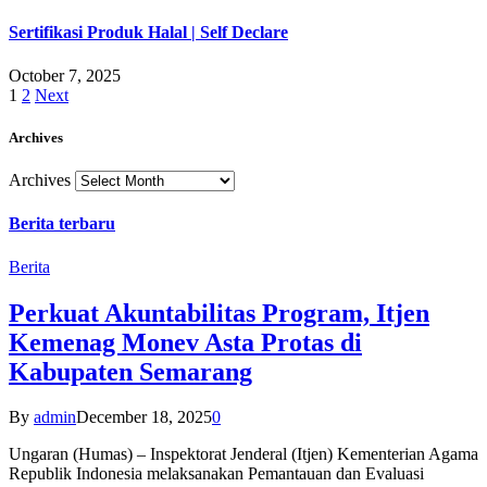
Sertifikasi Produk Halal | Self Declare
October 7, 2025
1
2
Next
Archives
Archives
Berita terbaru
Berita
Perkuat Akuntabilitas Program, Itjen
Kemenag Monev Asta Protas di
Kabupaten Semarang
By
admin
December 18, 2025
0
Ungaran (Humas) – Inspektorat Jenderal (Itjen) Kementerian Agama
Republik Indonesia melaksanakan Pemantauan dan Evaluasi