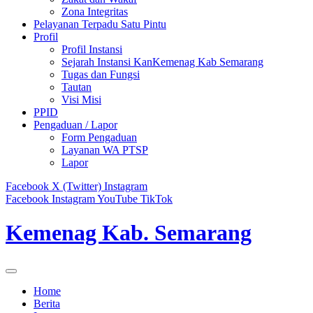
Zona Integritas
Pelayanan Terpadu Satu Pintu
Profil
Profil Instansi
Sejarah Instansi KanKemenag Kab Semarang
Tugas dan Fungsi
Tautan
Visi Misi
PPID
Pengaduan / Lapor
Form Pengaduan
Layanan WA PTSP
Lapor
Facebook
X (Twitter)
Instagram
Facebook
Instagram
YouTube
TikTok
Kemenag Kab. Semarang
Home
Berita