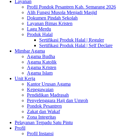
Layanan
Profil Pondok Pesantren Kab. Semarang 2026
Alih Fungsi Musola Menjadi Masjid
Dokumen Pindah Sekolah
Layanan Bimas Kristen
Lagu Merdu
Produk Halal
Sertifikasi Produk Halal | Reguler
Sertifikasi Produk Halal | Self Declare
Mimbar Agama
Agama Budha
Agama Katolik
Agama Kristen
Agama Islam
Unit Kerja
Kantor Urusan Agama
Kepegawaian
Pendidikan Madrasah
Penyelenggara Haji dan Umroh
Pondok Pesantren
Zakat dan Wakaf
Zona Integritas
Pelayanan Terpadu Satu Pintu
Profil
Profil Instansi