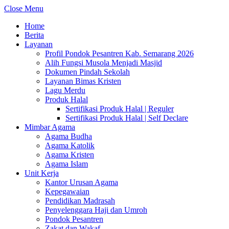
Close Menu
Home
Berita
Layanan
Profil Pondok Pesantren Kab. Semarang 2026
Alih Fungsi Musola Menjadi Masjid
Dokumen Pindah Sekolah
Layanan Bimas Kristen
Lagu Merdu
Produk Halal
Sertifikasi Produk Halal | Reguler
Sertifikasi Produk Halal | Self Declare
Mimbar Agama
Agama Budha
Agama Katolik
Agama Kristen
Agama Islam
Unit Kerja
Kantor Urusan Agama
Kepegawaian
Pendidikan Madrasah
Penyelenggara Haji dan Umroh
Pondok Pesantren
Zakat dan Wakaf