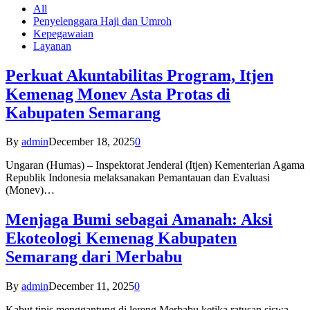
All
Penyelenggara Haji dan Umroh
Kepegawaian
Layanan
Perkuat Akuntabilitas Program, Itjen
Kemenag Monev Asta Protas di
Kabupaten Semarang
By
admin
December 18, 2025
0
Ungaran (Humas) – Inspektorat Jenderal (Itjen) Kementerian Agama
Republik Indonesia melaksanakan Pemantauan dan Evaluasi
(Monev)…
Menjaga Bumi sebagai Amanah: Aksi
Ekoteologi Kemenag Kabupaten
Semarang dari Merbabu
By
admin
December 11, 2025
0
Kabut tipis menggantung di lereng Merbabu ketika ratusan siswa-