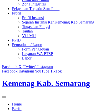
Zona Integritas
Pelayanan Terpadu Satu Pintu
Profil
Profil Instansi
Sejarah Instansi KanKemenag Kab Semarang
Tugas dan Fungsi
Tautan
Visi Misi
PPID
Pengaduan / Lapor
Form Pengaduan
Layanan WA PTSP
Lapor
Facebook
X (Twitter)
Instagram
Facebook
Instagram
YouTube
TikTok
Kemenag Kab. Semarang
Home
Berita