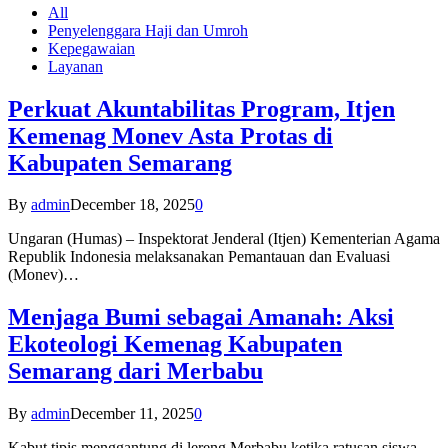
All
Penyelenggara Haji dan Umroh
Kepegawaian
Layanan
Perkuat Akuntabilitas Program, Itjen
Kemenag Monev Asta Protas di
Kabupaten Semarang
By
admin
December 18, 2025
0
Ungaran (Humas) – Inspektorat Jenderal (Itjen) Kementerian Agama
Republik Indonesia melaksanakan Pemantauan dan Evaluasi
(Monev)…
Menjaga Bumi sebagai Amanah: Aksi
Ekoteologi Kemenag Kabupaten
Semarang dari Merbabu
By
admin
December 11, 2025
0
Kabut tipis menggantung di lereng Merbabu ketika ratusan siswa-