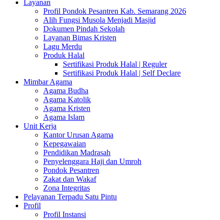
Layanan
Profil Pondok Pesantren Kab. Semarang 2026
Alih Fungsi Musola Menjadi Masjid
Dokumen Pindah Sekolah
Layanan Bimas Kristen
Lagu Merdu
Produk Halal
Sertifikasi Produk Halal | Reguler
Sertifikasi Produk Halal | Self Declare
Mimbar Agama
Agama Budha
Agama Katolik
Agama Kristen
Agama Islam
Unit Kerja
Kantor Urusan Agama
Kepegawaian
Pendidikan Madrasah
Penyelenggara Haji dan Umroh
Pondok Pesantren
Zakat dan Wakaf
Zona Integritas
Pelayanan Terpadu Satu Pintu
Profil
Profil Instansi