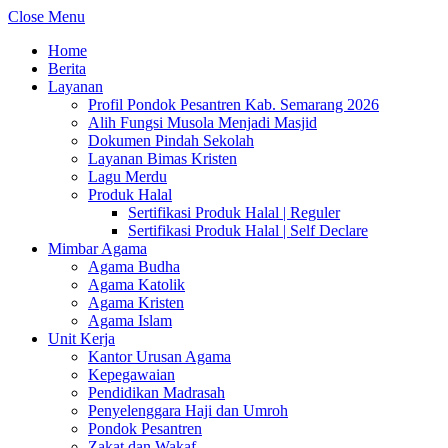
Close Menu
Home
Berita
Layanan
Profil Pondok Pesantren Kab. Semarang 2026
Alih Fungsi Musola Menjadi Masjid
Dokumen Pindah Sekolah
Layanan Bimas Kristen
Lagu Merdu
Produk Halal
Sertifikasi Produk Halal | Reguler
Sertifikasi Produk Halal | Self Declare
Mimbar Agama
Agama Budha
Agama Katolik
Agama Kristen
Agama Islam
Unit Kerja
Kantor Urusan Agama
Kepegawaian
Pendidikan Madrasah
Penyelenggara Haji dan Umroh
Pondok Pesantren
Zakat dan Wakaf