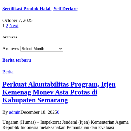
Sertifikasi Produk Halal | Self Declare
October 7, 2025
1
2
Next
Archives
Archives
Berita terbaru
Berita
Perkuat Akuntabilitas Program, Itjen
Kemenag Monev Asta Protas di
Kabupaten Semarang
By
admin
December 18, 2025
0
Ungaran (Humas) – Inspektorat Jenderal (Itjen) Kementerian Agama
Republik Indonesia melaksanakan Pemantauan dan Evaluasi