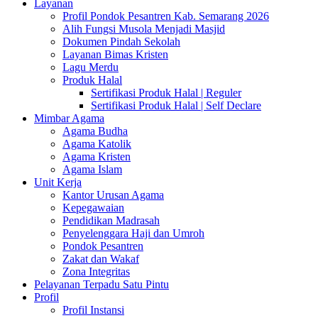
Layanan
Profil Pondok Pesantren Kab. Semarang 2026
Alih Fungsi Musola Menjadi Masjid
Dokumen Pindah Sekolah
Layanan Bimas Kristen
Lagu Merdu
Produk Halal
Sertifikasi Produk Halal | Reguler
Sertifikasi Produk Halal | Self Declare
Mimbar Agama
Agama Budha
Agama Katolik
Agama Kristen
Agama Islam
Unit Kerja
Kantor Urusan Agama
Kepegawaian
Pendidikan Madrasah
Penyelenggara Haji dan Umroh
Pondok Pesantren
Zakat dan Wakaf
Zona Integritas
Pelayanan Terpadu Satu Pintu
Profil
Profil Instansi