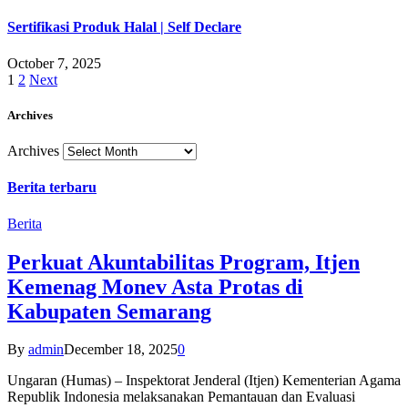
Sertifikasi Produk Halal | Self Declare
October 7, 2025
1
2
Next
Archives
Archives
Berita terbaru
Berita
Perkuat Akuntabilitas Program, Itjen
Kemenag Monev Asta Protas di
Kabupaten Semarang
By
admin
December 18, 2025
0
Ungaran (Humas) – Inspektorat Jenderal (Itjen) Kementerian Agama
Republik Indonesia melaksanakan Pemantauan dan Evaluasi