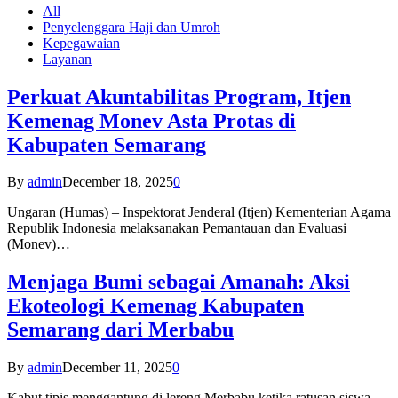
All
Penyelenggara Haji dan Umroh
Kepegawaian
Layanan
Perkuat Akuntabilitas Program, Itjen
Kemenag Monev Asta Protas di
Kabupaten Semarang
By
admin
December 18, 2025
0
Ungaran (Humas) – Inspektorat Jenderal (Itjen) Kementerian Agama
Republik Indonesia melaksanakan Pemantauan dan Evaluasi
(Monev)…
Menjaga Bumi sebagai Amanah: Aksi
Ekoteologi Kemenag Kabupaten
Semarang dari Merbabu
By
admin
December 11, 2025
0
Kabut tipis menggantung di lereng Merbabu ketika ratusan siswa-