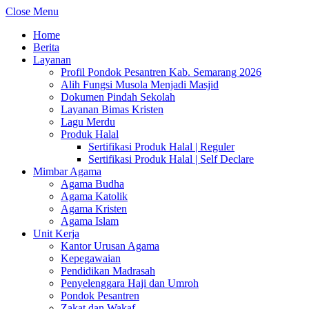
Close Menu
Home
Berita
Layanan
Profil Pondok Pesantren Kab. Semarang 2026
Alih Fungsi Musola Menjadi Masjid
Dokumen Pindah Sekolah
Layanan Bimas Kristen
Lagu Merdu
Produk Halal
Sertifikasi Produk Halal | Reguler
Sertifikasi Produk Halal | Self Declare
Mimbar Agama
Agama Budha
Agama Katolik
Agama Kristen
Agama Islam
Unit Kerja
Kantor Urusan Agama
Kepegawaian
Pendidikan Madrasah
Penyelenggara Haji dan Umroh
Pondok Pesantren
Zakat dan Wakaf