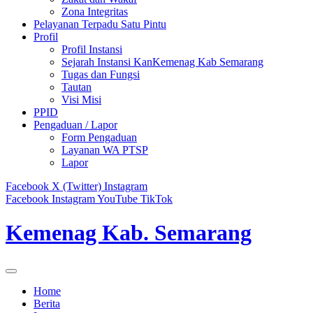
Zona Integritas
Pelayanan Terpadu Satu Pintu
Profil
Profil Instansi
Sejarah Instansi KanKemenag Kab Semarang
Tugas dan Fungsi
Tautan
Visi Misi
PPID
Pengaduan / Lapor
Form Pengaduan
Layanan WA PTSP
Lapor
Facebook
X (Twitter)
Instagram
Facebook
Instagram
YouTube
TikTok
Kemenag Kab. Semarang
Home
Berita