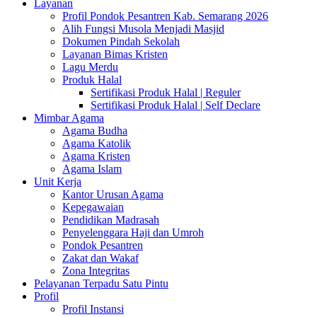
Layanan
Profil Pondok Pesantren Kab. Semarang 2026
Alih Fungsi Musola Menjadi Masjid
Dokumen Pindah Sekolah
Layanan Bimas Kristen
Lagu Merdu
Produk Halal
Sertifikasi Produk Halal | Reguler
Sertifikasi Produk Halal | Self Declare
Mimbar Agama
Agama Budha
Agama Katolik
Agama Kristen
Agama Islam
Unit Kerja
Kantor Urusan Agama
Kepegawaian
Pendidikan Madrasah
Penyelenggara Haji dan Umroh
Pondok Pesantren
Zakat dan Wakaf
Zona Integritas
Pelayanan Terpadu Satu Pintu
Profil
Profil Instansi