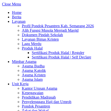
Close Menu
Home
Berita
Layanan
Profil Pondok Pesantren Kab. Semarang 2026
Alih Fungsi Musola Menjadi Masjid
Dokumen Pindah Sekolah
Layanan Bimas Kristen
Lagu Merdu
Produk Halal
Sertifikasi Produk Halal | Reguler
Sertifikasi Produk Halal | Self Declare
Mimbar Agama
Agama Budha
Agama Katolik
Agama Kristen
Agama Islam
Unit Kerja
Kantor Urusan Agama
Kepegawaian
Pendidikan Madrasah
Penyelenggara Haji dan Umroh
Pondok Pesantren
Zakat dan Wakaf