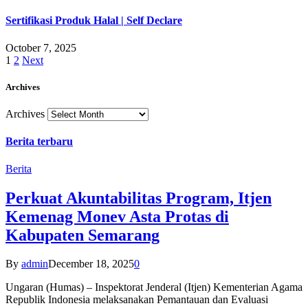
Sertifikasi Produk Halal | Self Declare
October 7, 2025
1
2
Next
Archives
Archives
Berita terbaru
Berita
Perkuat Akuntabilitas Program, Itjen
Kemenag Monev Asta Protas di
Kabupaten Semarang
By
admin
December 18, 2025
0
Ungaran (Humas) – Inspektorat Jenderal (Itjen) Kementerian Agama
Republik Indonesia melaksanakan Pemantauan dan Evaluasi