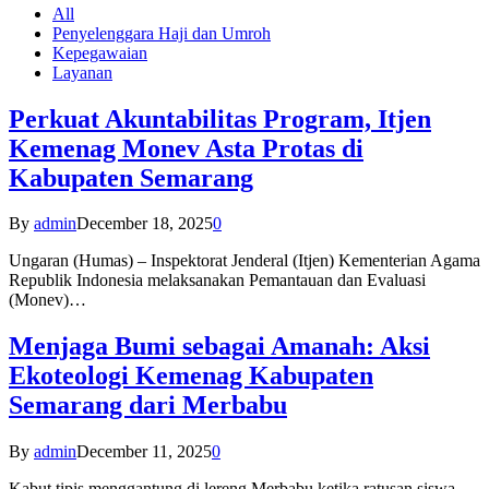
All
Penyelenggara Haji dan Umroh
Kepegawaian
Layanan
Perkuat Akuntabilitas Program, Itjen
Kemenag Monev Asta Protas di
Kabupaten Semarang
By
admin
December 18, 2025
0
Ungaran (Humas) – Inspektorat Jenderal (Itjen) Kementerian Agama
Republik Indonesia melaksanakan Pemantauan dan Evaluasi
(Monev)…
Menjaga Bumi sebagai Amanah: Aksi
Ekoteologi Kemenag Kabupaten
Semarang dari Merbabu
By
admin
December 11, 2025
0
Kabut tipis menggantung di lereng Merbabu ketika ratusan siswa-