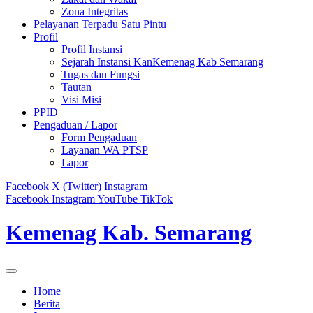
Zona Integritas
Pelayanan Terpadu Satu Pintu
Profil
Profil Instansi
Sejarah Instansi KanKemenag Kab Semarang
Tugas dan Fungsi
Tautan
Visi Misi
PPID
Pengaduan / Lapor
Form Pengaduan
Layanan WA PTSP
Lapor
Facebook
X (Twitter)
Instagram
Facebook
Instagram
YouTube
TikTok
Kemenag Kab. Semarang
Home
Berita