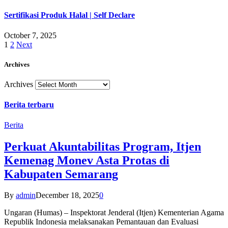
Sertifikasi Produk Halal | Self Declare
October 7, 2025
1
2
Next
Archives
Archives
Berita terbaru
Berita
Perkuat Akuntabilitas Program, Itjen
Kemenag Monev Asta Protas di
Kabupaten Semarang
By
admin
December 18, 2025
0
Ungaran (Humas) – Inspektorat Jenderal (Itjen) Kementerian Agama
Republik Indonesia melaksanakan Pemantauan dan Evaluasi