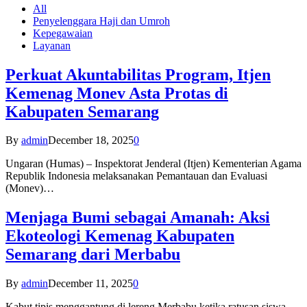
All
Penyelenggara Haji dan Umroh
Kepegawaian
Layanan
Perkuat Akuntabilitas Program, Itjen
Kemenag Monev Asta Protas di
Kabupaten Semarang
By
admin
December 18, 2025
0
Ungaran (Humas) – Inspektorat Jenderal (Itjen) Kementerian Agama
Republik Indonesia melaksanakan Pemantauan dan Evaluasi
(Monev)…
Menjaga Bumi sebagai Amanah: Aksi
Ekoteologi Kemenag Kabupaten
Semarang dari Merbabu
By
admin
December 11, 2025
0
Kabut tipis menggantung di lereng Merbabu ketika ratusan siswa-