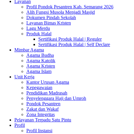
Layanan
Profil Pondok Pesantren Kab. Semarang 2026
Alih Fungsi Musola Menjadi Masjid
Dokumen Pindah Sekolah
Layanan Bimas Kristen
Lagu Merdu
Produk Halal
Sertifikasi Produk Halal | Reguler
Sertifikasi Produk Halal | Self Declare
Mimbar Agama
Agama Budha
Agama Katolik
Agama Kristen
Agama Islam
Unit Kerja
Kantor Urusan Agama
Kepegawaian
Pendidikan Madrasah
Penyelenggara Haji dan Umroh
Pondok Pesantren
Zakat dan Wakaf
Zona Integritas
Pelayanan Terpadu Satu Pintu
Profil
Profil Instansi