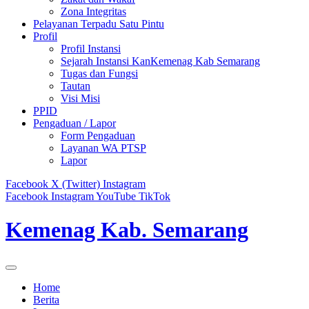
Zona Integritas
Pelayanan Terpadu Satu Pintu
Profil
Profil Instansi
Sejarah Instansi KanKemenag Kab Semarang
Tugas dan Fungsi
Tautan
Visi Misi
PPID
Pengaduan / Lapor
Form Pengaduan
Layanan WA PTSP
Lapor
Facebook
X (Twitter)
Instagram
Facebook
Instagram
YouTube
TikTok
Kemenag Kab. Semarang
Home
Berita