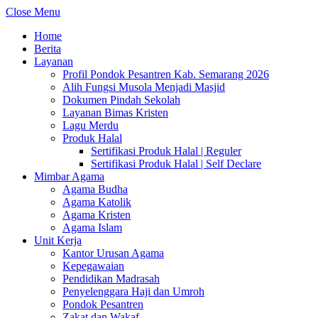
Close Menu
Home
Berita
Layanan
Profil Pondok Pesantren Kab. Semarang 2026
Alih Fungsi Musola Menjadi Masjid
Dokumen Pindah Sekolah
Layanan Bimas Kristen
Lagu Merdu
Produk Halal
Sertifikasi Produk Halal | Reguler
Sertifikasi Produk Halal | Self Declare
Mimbar Agama
Agama Budha
Agama Katolik
Agama Kristen
Agama Islam
Unit Kerja
Kantor Urusan Agama
Kepegawaian
Pendidikan Madrasah
Penyelenggara Haji dan Umroh
Pondok Pesantren
Zakat dan Wakaf