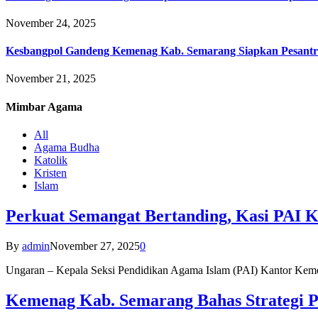
November 24, 2025
Kesbangpol Gandeng Kemenag Kab. Semarang Siapkan Pesantr
November 21, 2025
Mimbar
Agama
All
Agama Budha
Katolik
Kristen
Islam
Perkuat Semangat Bertanding, Kasi PAI 
By
admin
November 27, 2025
0
Ungaran – Kepala Seksi Pendidikan Agama Islam (PAI) Kantor K
Kemenag Kab. Semarang Bahas Strategi P