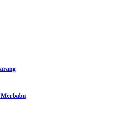
marang
i Merbabu