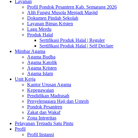
Layanan
Profil Pondok Pesantren Kab. Semarang 2026
Alih Fungsi Musola Menjadi Masjid
Dokumen Pindah Sekolah
Layanan Bimas Kristen
Lagu Merdu
Produk Halal
Sertifikasi Produk Halal | Reguler
Sertifikasi Produk Halal | Self Declare
Mimbar Agama
Agama Budha
Agama Katolik
Agama Kristen
Agama Islam
Unit Kerja
Kantor Urusan Agama
Kepegawaian
Pendidikan Madrasah
Penyelenggara Haji dan Umroh
Pondok Pesantren
Zakat dan Wakaf
Zona Integritas
Pelayanan Terpadu Satu Pintu
Profil
Profil Instansi