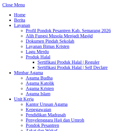
Close Menu
Home
Berita
Layanan
Profil Pondok Pesantren Kab. Semarang 2026
Alih Fungsi Musola Menjadi Masjid
Dokumen Pindah Sekolah
Layanan Bimas Kristen
Lagu Merdu
Produk Halal
Sertifikasi Produk Halal | Reguler
Sertifikasi Produk Halal | Self Declare
Mimbar Agama
Agama Budha
Agama Katolik
Agama Kristen
Agama Islam
Unit Kerja
Kantor Urusan Agama
Kepegawaian
Pendidikan Madrasah
Penyelenggara Haji dan Umroh
Pondok Pesantren
Zakat dan Wakaf