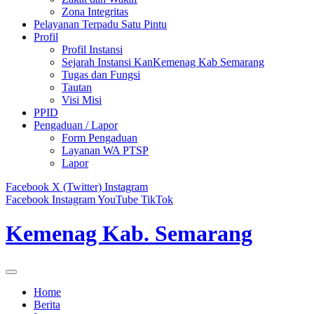
Zona Integritas
Pelayanan Terpadu Satu Pintu
Profil
Profil Instansi
Sejarah Instansi KanKemenag Kab Semarang
Tugas dan Fungsi
Tautan
Visi Misi
PPID
Pengaduan / Lapor
Form Pengaduan
Layanan WA PTSP
Lapor
Facebook
X (Twitter)
Instagram
Facebook
Instagram
YouTube
TikTok
Kemenag Kab. Semarang
Home
Berita