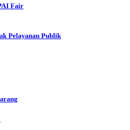
PAI Fair
uk Pelayanan Publik
marang
…