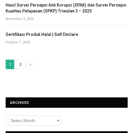
Hasil Survei Persepsi Anti Korupsi (SPAK) dan Survei Persepsi
Kualitas Pelayanan (SPKP) Triwulan 3 – 2025
November 5, 2025
Sertifikasi Produk Halal | Self Declare
October 7, 2025
N
1
2
e
x
t
ARCHIVES