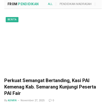
FROM
PENDIDIKAN
ALL
PENDIDIKAN MADRASAH
POND
BERITA
Perkuat Semangat Bertanding, Kasi PAI
Kemenag Kab. Semarang Kunjungi Peserta
PAI Fair
By
ADMIN
November 27, 2025
0