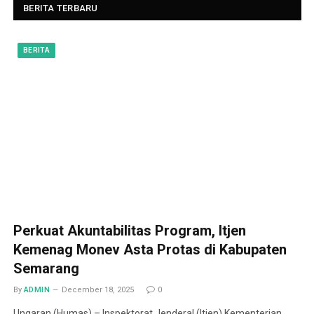
BERITA TERBARU
BERITA
Perkuat Akuntabilitas Program, Itjen
Kemenag Monev Asta Protas di Kabupaten
Semarang
By
ADMIN
December 18, 2025
0
Ungaran (Humas) – Inspektorat Jenderal (Itjen) Kementerian