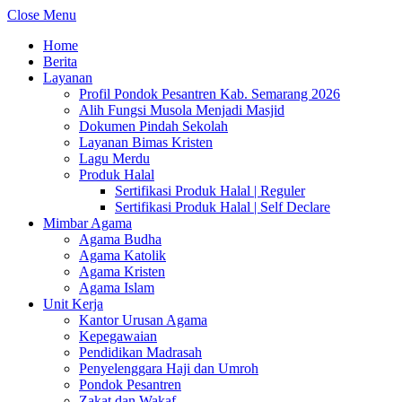
Close Menu
Home
Berita
Layanan
Profil Pondok Pesantren Kab. Semarang 2026
Alih Fungsi Musola Menjadi Masjid
Dokumen Pindah Sekolah
Layanan Bimas Kristen
Lagu Merdu
Produk Halal
Sertifikasi Produk Halal | Reguler
Sertifikasi Produk Halal | Self Declare
Mimbar Agama
Agama Budha
Agama Katolik
Agama Kristen
Agama Islam
Unit Kerja
Kantor Urusan Agama
Kepegawaian
Pendidikan Madrasah
Penyelenggara Haji dan Umroh
Pondok Pesantren
Zakat dan Wakaf