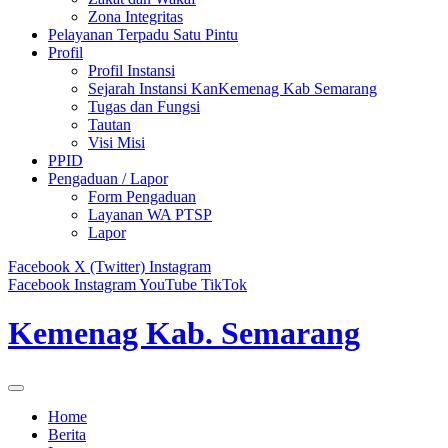
Zona Integritas
Pelayanan Terpadu Satu Pintu
Profil
Profil Instansi
Sejarah Instansi KanKemenag Kab Semarang
Tugas dan Fungsi
Tautan
Visi Misi
PPID
Pengaduan / Lapor
Form Pengaduan
Layanan WA PTSP
Lapor
Facebook
X (Twitter)
Instagram
Facebook
Instagram
YouTube
TikTok
Kemenag Kab. Semarang
Home
Berita