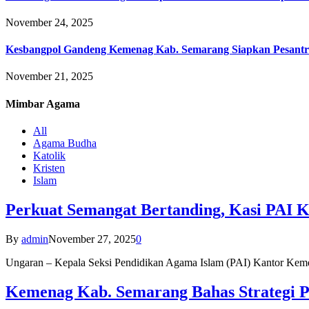
November 24, 2025
Kesbangpol Gandeng Kemenag Kab. Semarang Siapkan Pesantr
November 21, 2025
Mimbar
Agama
All
Agama Budha
Katolik
Kristen
Islam
Perkuat Semangat Bertanding, Kasi PAI 
By
admin
November 27, 2025
0
Ungaran – Kepala Seksi Pendidikan Agama Islam (PAI) Kantor K
Kemenag Kab. Semarang Bahas Strategi P