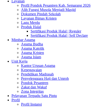
Layanan
Profil Pondok Pesantren Kab. Semarang 2026
Alih Fungsi Musola Menjadi Masjid
Dokumen Pindah Sekolah
Layanan Bimas Kristen
Lagu Merdu
Produk Halal
Sertifikasi Produk Halal | Reguler
Sertifikasi Produk Halal | Self Declare
Mimbar Agama
Agama Budha
Agama Katolik
Agama Kristen
Agama Islam
Unit Kerja
Kantor Urusan Agama
Kepegawaian
Pendidikan Madrasah
Penyelenggara Haji dan Umroh
Pondok Pesantren
Zakat dan Wakaf
Zona Integritas
Pelayanan Terpadu Satu Pintu
Profil
Profil Instansi