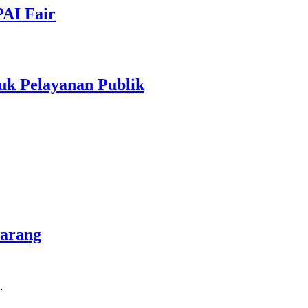
PAI Fair
uk Pelayanan Publik
marang
…