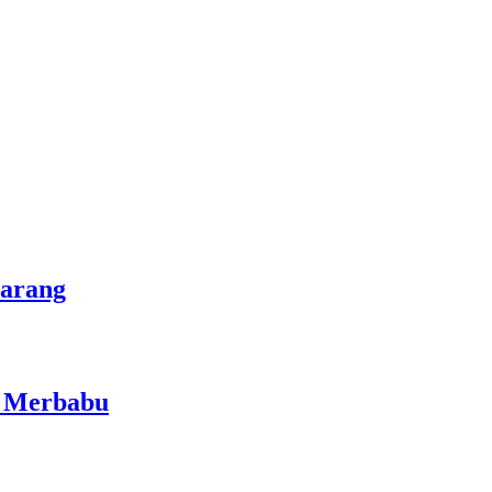
marang
i Merbabu